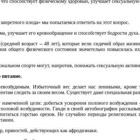
, что способствует физическому здоровью, улучшает сексуальную 
 запретного плода» мы попытаемся ответить на этот вопрос.
а, улучшает его кровообращение и способствует бодрости духа.
средний возраст -- 48 лет), которые вели сидячий образ жизн
ия общего физического состояния значительно повысилась их с
нальном спорте могут, напротив, понижать сексуальную активн
о
питание.
евозбудимым. Избыточный вес делает нас ленивыми, кроме т
ентам следить за своим весом. Существует даже специальная раз
 намеченной цели: добиться ускорения полового возбуждения 
 половой возбудимости. Ганди в своей автобиографии рассказыва
л питаться горстью орехов. Не случайно периоды религиозных
итании.
, пряностей, действующих как афродизиаки.