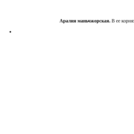
Аралия маньчжорская.
В ее кор­н