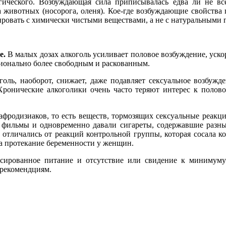
гического. Возбуждающая сила приписывалась едва ли не 
га животных (носорога, оленя). Кое-где возбуждающие свойств
ровать с химически чистыми веществами, а не с натуральными п
е.
В малых дозах алкоголь усиливает половое возбуждение, уско
ционально более свободным и раскованным.
оль, наоборот, снижает, даже подавляет сексуальное возбужд
 Хронические алкоголики очень часто теряют интерес к полов
афродизиаков, то есть веществ, тормозящих сексуальные реакц
 фильмы и одновременно давали сигареты, содержавшие разные
 отличались от реакций контрольной группы, которая сосала к
на протекание беременности у женщин.
ансированное питание и отсутствие или свидение к миниму
 рекомендциям.