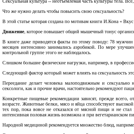
Сексуальная культура -- неотъемлемая часть культуры тела. Все
Что же нужно делать чтобы повысить свою сексуальность?
В этой статье которая создана по мотивам книги И.Кона « Вкус
Движение
, которое повышает общий мышечный тонус организм
В книге даже приводятся факты по этому поводу: 78 мужчин (
месяцев интенсивно занимались аэробикой. По мере улучшен
контрольной группе этого не наблюдалось.
Слишком большие физические нагрузки, например, в профессио
Следующий фактор который может влиять на сексуальность эт
Переедание делает человека малоподвижным и сексуально н
сексологи, как и прочие врачи, настоятельно рекомендуют паци
Конкретные пищевые рекомендации зависят, прежде всего, от
возрасте. Животные белки, мясо и яйца способствуют высокой
тех пор, пока вовсе не отказался от мясной пищи и не ста
интенсивная половая жизнь возможна и при вегетарианском п
Народной медициной рекомендуется множество блюд, например