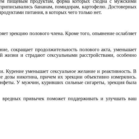
всем пищевым продуктам, форма которых сходна с мужскими
а приписывались бананам, помидорам, картофелю. Достоверных
родуктами питания, в которых чего только нет.
ряет эрекцию полового члена. Кроме того, опьянение ослабляет
ение, сокращает продолжительность полового акта, уменьшает
ой жизни и страдают сексуальными расстройствами, особенно
ии. Курение уменьшает сексуальное желание и реактивность. В
 дозы никотина, причем их эрекции объективно измерялись.
онфеты. У мужчин, куривших сильные сигареты, эрекция была
му вредных привычек поможет поддерживать и улучшать ваш