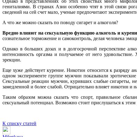
Однако в представлениях об этих свойствах много мифоло
гениталиями. В странах Азии особенно чтят в этой связи ро
сведений на сей счет мало, ученые предпочитают эксперименти
А что же можно сказать по поводу сигарет и алкоголя?
Вредно влияют на сексуальную функцию алкоголь и курени
сознательное торможение и самоконтроль, делая человека эмо
Однако в больших дозах и в долгосрочной перспективе алког
интенсивность оргазма и получаемое от него удовольствие.
эрекции.
Еще хуже действует курение. Никотин относится к разряду ан
одном эксперименте группе мужчин показывали эротические
Сексуальные реакции мужчин, куривших слабые сигареты, не
замедленной и более слабой. Отрицательно влияет никотин и 
Таким образом можна сказать что спорт, правильное сбал
сексуальный потенциал. Возможно стоит прислушаться к этим
К списку статей
Milenkaya