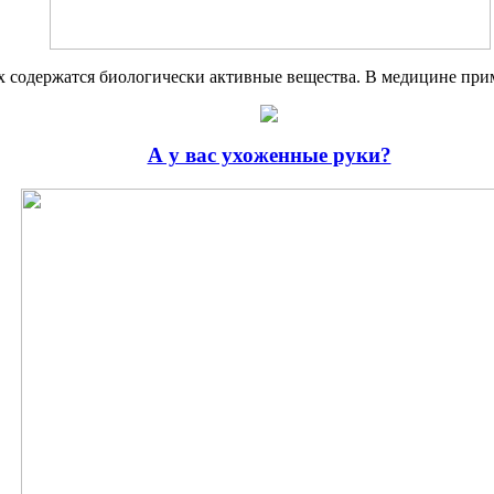
ях содержатся биологически ак­тивные вещества. В медицине при­
А у вас ухоженные руки?