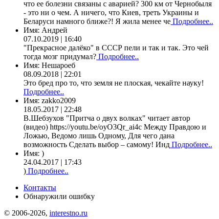
что ее болезни связаны с аварией? 300 км от Чернобыля
- это ни о чем. А ничего, что Киев, треть Украины и
Беларуси намного ближе?! Я жила менее че
Подробнее..
Имя:
Андрей
07.10.2019 | 16:40
"Прекрасное далёко" в СССР пели и так и так. Это чей
тогда мозг придумал?
Подробнее..
Имя:
Нешароеб
08.09.2018 | 22:01
Это бред про то, что земля не плоская, чекайте науку!
Подробнее..
Имя:
zakko2009
18.05.2017 | 22:48
В.Шебзухов "Притча о двух волках" читает автор
(видео) https://youtu.be/oyO3Qr_ai4c Между Правдою и
Ложью, Ведомо лишь Одному, Для чего дана
возможность Сделать выбор – самому! Инд
Подробнее..
Имя:
)
24.04.2017 | 17:43
)
Подробнее..
Контакты
Обнаружили ошибку
© 2006-2026,
interestno.ru