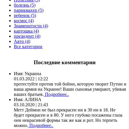
болезнь (5)
парикмахер (5)
ребенок (5)
космос (4)
Знаменитости (4)
картошка (4)
президент (4)
Авто (4)
Все категории
Последние комментарии
Имя:
Украина
01.03.2022 | 12:22
протестуйте против той бойни, которую творит Путин и
ваша армия на Украине! Ваши сыновья умирают, убивая
ваших братьев.
Подробнее..
Имя:
АЛИНА
03.10.2020 | 21:43
Метт Деймон не был прекрасен ни в 30 ни в 18. Не
будет прекрасен и в 80. У него глубоко посажены глаза
они некрасивой формы так же как и рот. Но терпеть
можно.
Подробнее..