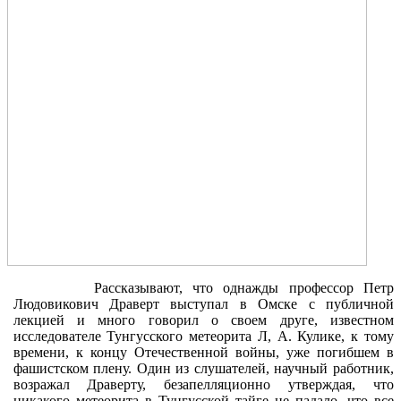
Рассказывают, что однажды профессор Петр
Людовикович Драверт выступал в Ом­ске с публичной
лекцией и много говорил о своем друге, известном
исследователе Тунгусского метеорита Л, А. Кулике, к тому
времени, к концу Отечественной войны, уже погибшем в
фашистском плену. Один из слушателей, научный работник,
возражал Драверту, безапелляционно утверждая, что
никакого метеорита в Тунгусской тайге не падало, что все