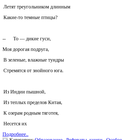
Летят треугольником длинным
Какие-то темные птицы?
-- То — дикие гуси,
Моя дорогая подруга,
В зеленые, влажные тундры
Стремятся от знойного юга.
Из Индии пышной,
Из теплых пределов Китая,
К озерам родным тяготея,
Несется их
Подробнее..
Категории:
Образование
,
Рефераты, книги
,
Особое