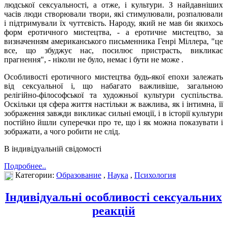
людської сексуальності, а отже, і культури. З найдавніших
часів люди створювали твори, які стимулювали, розпалювали
і підтримували їх чуттєвість. Народу, який не мав би якихось
форм еротичного мистецтва, - а еротичне мистецтво, за
визначенням американського письменника Генрі Міллера, "це
все, що збуджує нас, посилює пристрасть, викликає
прагнення", - ніколи не було, немає і бути не може .
Особливості еротичного мистецтва будь-якої епохи залежать
від сексуальної і, що набагато важливіше, загальною
релігійно-філософської та художньої культури суспільства.
Оскільки ця сфера життя настільки ж важлива, як і інтимна, її
зображення завжди викликає сильні емоції, і в історії культури
постійно йшли суперечки про те, що і як можна показувати і
зображати, а чого робити не слід.
В індивідуальній свідомості
Подробнее..
Категории:
Образование
,
Наука
,
Психология
Індивідуальні особливості сексуальних
реакцій