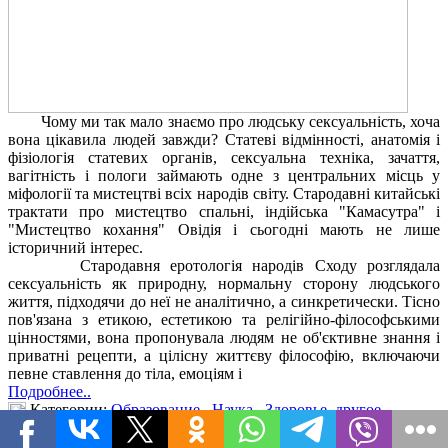
Чому ми так мало знаємо про людську сексуальність, хоча
вона цікавила людей завжди? Статеві відмінності, анатомія і
фізіологія статевих органів, сексуальна техніка, зачаття,
вагітність і пологи займають одне з центральних місць у
міфології та мистецтві всіх народів світу. Стародавні китайські
трактати про мистецтво спальні, індійська "Камасутра" і
"Мистецтво кохання" Овідія і сьогодні мають не лише
історичний інтерес.
Стародавня еротологія народів Сходу розглядала
сексуальність як природну, нормальну сторону людського
життя, підходячи до неї не аналітично, а синкретически. Тісно
пов'язана з етикою, естетикою та релігійно-філософськими
цінностями, вона пропонувала людям не об'єктивне знання і
приватні рецепти, а цілісну життєву філософію, включаючи
певне ставлення до тіла, емоціям і
Подробнее..
Категории:
Образование
,
Наука
,
Здоровье, другое