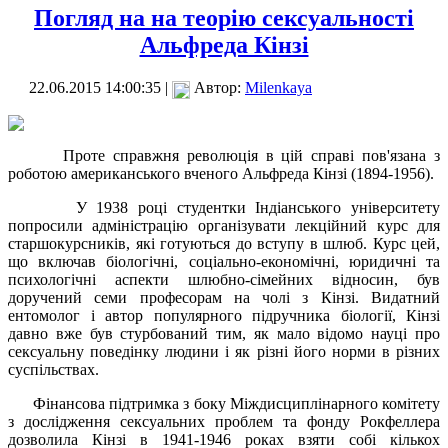
Погляд на на теорію сексуальності
Альфреда Кінзі
22.06.2015 14:00:35 |
Автор:
Milenkaya
Проте справжня революція в цій справі пов'язана з
роботою американського вченого Альфреда Кінзі (1894-1956).
У 1938 році студентки Індіанського університету
попросили адміністрацію організувати лекційний курс для
старшокурсників, які готуються до вступу в шлюб. Курс цей,
що включав біологічні, соціально-економічні, юридичні та
психологічні аспекти шлюбно-сімейних відносин, був
доручений семи професорам на чолі з Кінзі. Видатний
ентомолог і автор популярного підручника біології, Кінзі
давно вже був стурбований тим, як мало відомо науці про
сексуальну поведінку людини і як різні його норми в різних
суспільствах.
Фінансова підтримка з боку Міждисциплінарного комітету
з дослідження сексуальних проблем та фонду Рокфеллера
дозволила Кінзі в 1941-1946 роках взяти собі кількох