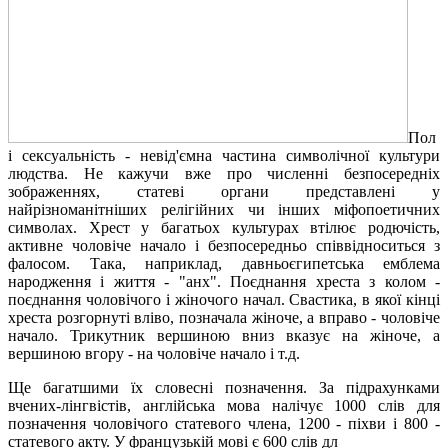
Пол
і сексуальність - невід'ємна частина символічної культури
людства. Не кажучи вже про численні безпосередніх
зображеннях, статеві органи представлені у
найрізноманітніших релігійних чи інших міфопоетичних
символах. Хрест у багатьох культурах втілює родючість,
активне чоловіче начало і безпосередньо співвідноситься з
фалосом. Така, наприклад, давньоєгипетська емблема
народження і життя - "анх". Поєднання хреста з колом -
поєднання чоловічого і жіночого начал. Свастика, в якої кінці
хреста розгорнуті вліво, позначала жіноче, а вправо - чоловіче
начало. Трикутник вершиною вниз вказує на жіноче, а
вершиною вгору - на чоловіче начало і т.д.
Ще багатшими їх словесні позначення. За підрахунками
вчених-лінгвістів, англійська мова налічує 1000 слів для
позначення чоловічого статевого члена, 1200 - піхви і 800 -
статевого акту. У французькій мові є 600 слів дл