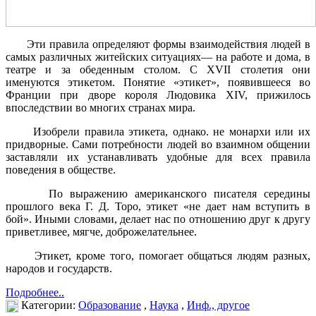
Эти правила определяют формы взаимодействия людей в
самых различных житейских ситуациях— на работе и дома, в
театре и за обеденным столом. С XVII столетия они
именуются этикетом. Понятие «этикет», появившееся во
Франции при дворе короля Людовика XIV, прижилось
впоследствии во многих странах мира.
Изобрели правила этикета, однако. не монархи или их
придворные. Сами потребности людей во взаимном общении
заставляли их устанавливать удобные для всех правила
поведения в обществе.
По выражению американского писателя середины
прошлого века Г. Д. Торо, этикет «не дает нам вступить в
бой». Иными словами, делает нас по отношению друг к другу
приветливее, мягче, доброжелательнее.
Этикет, кроме того, помогает общаться людям разных,
народов и государств.
Подробнее..
Категории:
Образование
,
Наука
,
Инф., другое