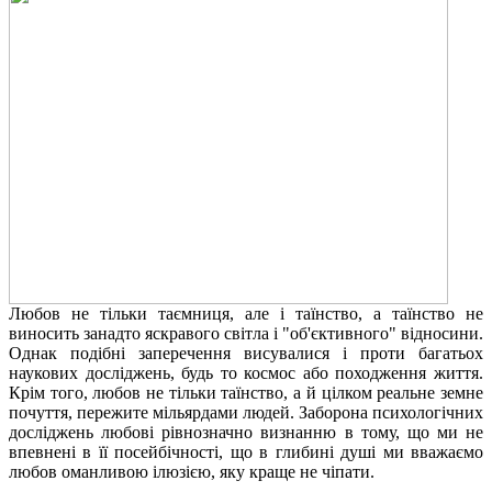
Любов не тільки таємниця, але і таїнство, а таїнство не
виносить занадто яскравого світла і "об'єктивного" відносини.
Однак подібні заперечення висувалися і проти багатьох
наукових досліджень, будь то космос або походження життя.
Крім того, любов не тільки таїнство, а й цілком реальне земне
почуття, пережите мільярдами людей. Заборона психологічних
досліджень любові рівнозначно визнанню в тому, що ми не
впевнені в її посейбічності, що в глибині душі ми вважаємо
любов оманливою ілюзією, яку краще не чіпати.