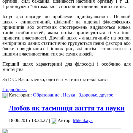
органів, силі бажання, швидкості настання оргазму і т. Д.,
Пропонуючи "оптимальні" способи поєднання різних типів.
Існує два підходи до проблеми індивідуальності. Перший
шлях - синкретичний, цілісний: на підставі філософських
принципів або життєвих спостережень виділяються кілька
типів особистостей, яким потім приписуються ті чи інші
приватні властивості. Другий шлях - аналітичний: на основі
емпіричних даних статистично групуються певні фактори або
блоки поведінкових і інших рис, які потім зіставляються з
іншими властивостями тих же самих людей.
Перший шлях характерний для філософії і особливо для
мистецтва.
За Г. С. Васильченко, одні й ті ж типи статевої конст
Подробнее..
Категории:
Образование
,
Наука
,
Здоровье, другое
Любов як таємниця життя та науки
18.06.2015 13:34:27 |
Автор:
Milenkaya