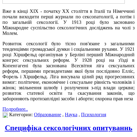
Вже в кінці XIX - початку XX століття в Італії та Німеччині
почали виходити перші журнали по сексопатології, а потім і
по загальній сексології. У 1913 році було засновано
Міжнародне суспільство сексологічних досліджень на чолі з
Молем.
Розвиток сексології було тісно пов'язане з загальними
тенденціями громадської думки і соціальними рухами. У 1921
році Хіршфельд організував у Берліні перший Міжнародний
конгрес сексуальних реформ. У 1928 році на з'їзді в
Копенгагені була заснована Всесвітня ліга сексуальних
реформ, першими президентами якої були послідовно Елліс,
Форель і Хіршфельд. Ліга висувала цілий ряд прогресивних
вимог: політичне, економічне і сексуальне рівність чоловіків і
жінок; звільнення шлюбу і розлучення з-під влади церкви;
розвиток статевої освіти та скасування законів, що
забороняють протизаплідні засоби і аборти; охорона прав неза
Подробнее..
Категории:
Образование
,
Наука
,
Психология
Специфіка сексологічних опитуваннь