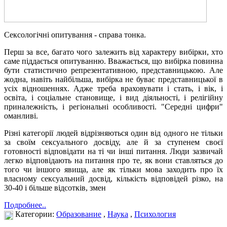
Сексологічні опитування - справа тонка.
Перш за все, багато чого залежить від характеру вибірки, хто
саме піддається опитуванню. Вважається, що вибірка повинна
бути статистично репрезентативною, представницькою. Але
жодна, навіть найбільша, вибірка не буває представницької в
усіх відношеннях. Адже треба враховувати і стать, і вік, і
освіта, і соціальне становище, і вид діяльності, і релігійну
приналежність, і регіональні особливості. "Середні цифри"
оманливі.
Різні категорії людей відрізняються один від одного не тільки
за своїм сексуального досвіду, але й за ступенем своєї
готовності відповідати на ті чи інші питання. Люди зазвичай
легко відповідають на питання про те, як вони ставляться до
того чи іншого явища, але як тільки мова заходить про їх
власному сексуальний досвід, кількість відповідей різко, на
30-40 і більше відсотків, змен
Подробнее..
Категории:
Образование
,
Наука
,
Психология