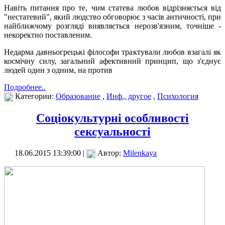
Навіть питання про те, чим статева любов відрізняється від
"нестатевий", який людство обговорює з часів античності, при
найближчому розгляді виявляється нерозв'язним, точніше -
некоректно поставленим.
Недарма давньогрецькі філософи трактували любов взагалі як
космічну силу, загальний афективний принцип, що з'єднує
людей один з одним, на против
Подробнее..
Категории:
Образование
,
Инф., другое
,
Психология
Соціокультурні особливості
сексуальності
18.06.2015 13:39:00 |
Автор:
Milenkaya