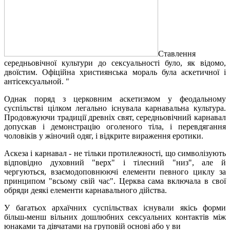
Ставлення
середньовічної культури до сексуальності було, як відомо,
двоїстим. Офіційна християнська мораль була аскетичної і
антісексуальной. "
Однак поряд з церковним аскетизмом у феодальному
суспільстві цілком легально існувала карнавальна культура.
Продовжуючи традиції древніх свят, середньовічний карнавал
допускав і демонстрацію оголеного тіла, і перевдягання
чоловіків у жіночий одяг, і відкрите вираження еротики.
Аскеза і карнавал - не тільки протилежності, що символізують
відповідно духовний "верх" і тілесний "низ", але й
чергуються, взаємодоповнюючі елементи певного циклу за
принципом "всьому свій час". Церква сама включала в свої
обряди деякі елементи карнавального дійства.
У багатьох архаїчних суспільствах існували якісь форми
більш-менш вільних дошлюбних сексуальних контактів між
юнаками та дівчатами на груповій основі або у ви