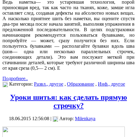
Ведь наметка— это устаревшая технология, порой
приносящая вред, так как часто на тканях, коже, замше игла
оставляет след, создавая дефекты на абсолютно новых вещах.
А насколько приятнее шить без наметки, вы оцените спустя
два-три месяца после начала занятий, выполняя упражнения в
предложенной последовательности. В целях подстраховки
начинающим рекомендуется пользоваться булавками, но
попробуйте — может, сразу получится без них. Если
пользуетесь булавками — располагайте булавки вдоль шва
(шов— одна или несколько параллельных строчек,
соединяющих детали). Это вам послужит меткой при
стачивании деталей, которые требуют различной ширины шва
от края среза (0,5— 2 см). Е
Подробнее..
Категории:
Развл., другое
,
Образование
,
Инф., другое
Уроки шитья: как сделать прямую
строчку?
18.06.2015 12:56:08 |
Автор:
Milenkaya