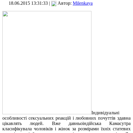
18.06.2015 13:31:33 |
Автор:
Milenkaya
Індивідуальні
особливості сексуальних реакцій і любовних почуттів здавна
цікавлять людей. Вже давньоіндійська Камасутра
класифікувала чоловіків і жінок за розмірами їхніх статевих