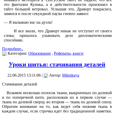
это фантазии Кулика, а в дей­ствительности произошел в
тайге большой ветровал. Услышав это, Драверт покраснел,
замялся и после секундной паузы гневно заявил:
— Я вызываю вас на дуэль!
И все знали, что Драверт никак не отступит от своего
слова; пришлось улажи­вать дело дипломатическими
способами.
Подробнее..
Категории:
Образование
,
Рефераты, книги
Уроки шитья: стачивания деталей
22.06.2015 13:11:06 |
Автор:
Milenkaya
Стачивание деталей
Возьмем несколько полосок ткани, выкроенных по долевой
и по поперечной нити, расположив их в первом случае —
ткань по долевой сверху, во втором — ткань по долевой снизу.
Обратим внимание на то, как ведет себя нижняя ткань в
каждом случае, если строчка идет без традиционной наметки.