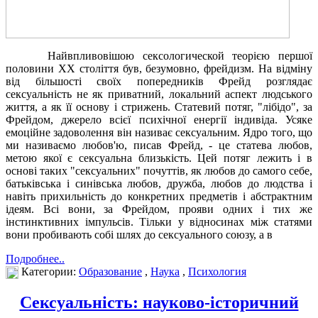
Найвпливовішою сексологической теорією першої
половини XX століття був, безумовно, фрейдизм. На відміну
від більшості своїх попередників Фрейд розглядає
сексуальність не як приватний, локальний аспект людського
життя, а як її основу і стрижень. Статевий потяг, "лібідо", за
Фрейдом, джерело всієї психічної енергії індивіда. Усяке
емоційне задоволення він називає сексуальним. Ядро того, що
ми називаємо любов'ю, писав Фрейд, - це статева любов,
метою якої є сексуальна близькість. Цей потяг лежить і в
основі таких "сексуальних" почуттів, як любов до самого себе,
батьківська і синівська любов, дружба, любов до людства і
навіть прихильність до конкретних предметів і абстрактним
ідеям. Всі вони, за Фрейдом, прояви одних і тих же
інстинктивних імпульсів. Тільки у відносинах між статями
вони пробивають собі шлях до сексуального союзу, а в
Подробнее..
Категории:
Образование
,
Наука
,
Психология
Сексуальність: науково-історичний