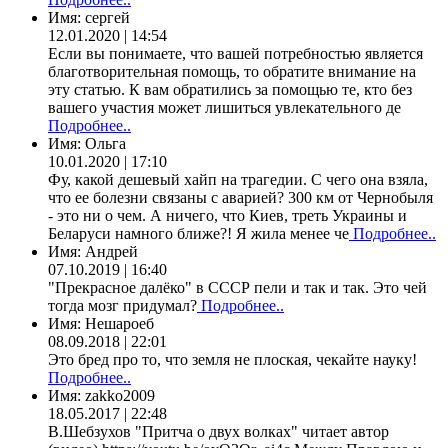
Имя:
сергей
12.01.2020 | 14:54
Если вы понимаете, что вашей потребностью является
благотворительная помощь, то обратите внимание на
эту статью. К вам обратились за помощью те, кто без
вашего участия может лишиться увлекательного де
Подробнее..
Имя:
Ольга
10.01.2020 | 17:10
Фу, какой дешевый хайп на трагедии. С чего она взяла,
что ее болезни связаны с аварией? 300 км от Чернобыля
- это ни о чем. А ничего, что Киев, треть Украины и
Беларуси намного ближе?! Я жила менее че
Подробнее..
Имя:
Андрей
07.10.2019 | 16:40
"Прекрасное далёко" в СССР пели и так и так. Это чей
тогда мозг придумал?
Подробнее..
Имя:
Нешароеб
08.09.2018 | 22:01
Это бред про то, что земля не плоская, чекайте науку!
Подробнее..
Имя:
zakko2009
18.05.2017 | 22:48
В.Шебзухов "Притча о двух волках" читает автор