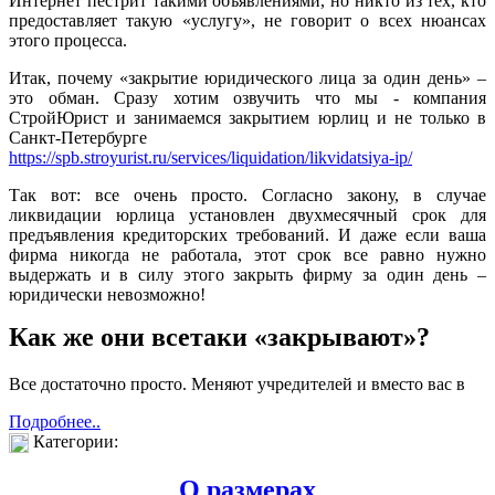
Интернет пестрит такими объявлениями, но никто из тех, кто
предоставляет такую «услугу», не говорит о всех нюансах
этого процесса.
Итак, почему «закрытие юридического лица за один день» –
это обман. Сразу хотим озвучить что мы - компания
СтройЮрист и занимаемся закрытием юрлиц и не только в
Санкт-Петербурге
https://spb.stroyurist.ru/services/liquidation/likvidatsiya-ip/
Так вот: все очень просто. Согласно закону, в случае
ликвидации юрлица установлен двухмесячный срок для
предъявления кредиторских требований. И даже если ваша
фирма никогда не работала, этот срок все равно нужно
выдержать и в силу этого закрыть фирму за один день –
юридически невозможно!
Как же они всетаки «закрывают»?
Все достаточно просто. Меняют учредителей и вместо вас в
Подробнее..
Категории:
О размерах