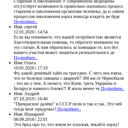
Старение и омоложение У современной медицины
отсутствует возможность правильно оценивать процесс
старения и омоложения организма человека, да и самим
процессом омоложения наука никогда владеть не буде
Подробнее..
Имя:
сергей
12.01.2020 | 14:54
Если вы понимаете, что вашей потребностью является
благотворительная помощь, то обратите внимание на
эту статью. К вам обратились за помощью те, кто без
вашего участия может лишиться увлекательного де
Подробнее..
Имя:
Ольга
10.01.2020 | 17:10
Фу, какой дешевый хайп на трагедии. С чего она взяла,
что ее болезни связаны с аварией? 300 км от Чернобыля
- это ни о чем. А ничего, что Киев, треть Украины и
Беларуси намного ближе?! Я жила менее че
Подробнее..
Имя:
Андрей
07.10.2019 | 16:40
"Прекрасное далёко" в СССР пели и так и так. Это чей
тогда мозг придумал?
Подробнее..
Имя:
Нешароеб
08.09.2018 | 22:01
Это бред про то, что земля не плоская, чекайте науку!