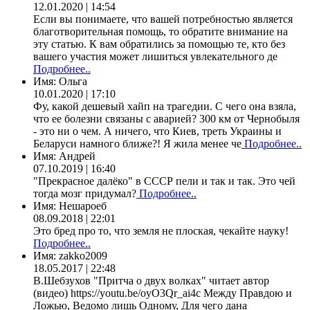
12.01.2020 | 14:54
Если вы понимаете, что вашей потребностью является
благотворительная помощь, то обратите внимание на
эту статью. К вам обратились за помощью те, кто без
вашего участия может лишиться увлекательного де
Подробнее..
Имя:
Ольга
10.01.2020 | 17:10
Фу, какой дешевый хайп на трагедии. С чего она взяла,
что ее болезни связаны с аварией? 300 км от Чернобыля
- это ни о чем. А ничего, что Киев, треть Украины и
Беларуси намного ближе?! Я жила менее че
Подробнее..
Имя:
Андрей
07.10.2019 | 16:40
"Прекрасное далёко" в СССР пели и так и так. Это чей
тогда мозг придумал?
Подробнее..
Имя:
Нешароеб
08.09.2018 | 22:01
Это бред про то, что земля не плоская, чекайте науку!
Подробнее..
Имя:
zakko2009
18.05.2017 | 22:48
В.Шебзухов "Притча о двух волках" читает автор
(видео) https://youtu.be/oyO3Qr_ai4c Между Правдою и
Ложью, Ведомо лишь Одному, Для чего дана