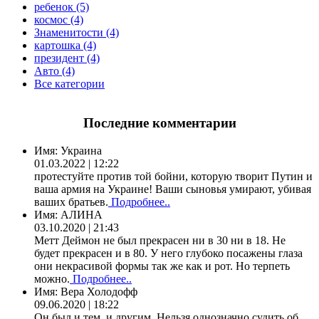
ребенок (5)
космос (4)
Знаменитости (4)
картошка (4)
президент (4)
Авто (4)
Все категории
Последние комментарии
Имя:
Украина
01.03.2022 | 12:22
протестуйте против той бойни, которую творит Путин и
ваша армия на Украине! Ваши сыновья умирают, убивая
ваших братьев.
Подробнее..
Имя:
АЛИНА
03.10.2020 | 21:43
Метт Деймон не был прекрасен ни в 30 ни в 18. Не
будет прекрасен и в 80. У него глубоко посажены глаза
они некрасивой формы так же как и рот. Но терпеть
можно.
Подробнее..
Имя:
Вера Холодофф
09.06.2020 | 18:22
Он был и тем, и другим. Нельзя однозначно судить об