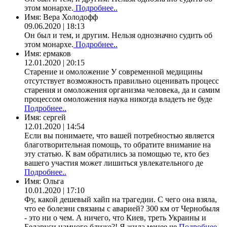
этом монархе.
Подробнее..
Имя:
Вера Холодофф
09.06.2020 | 18:13
Он был и тем, и другим. Нельзя однозначно судить об
этом монархе.
Подробнее..
Имя:
ермаков
12.01.2020 | 20:15
Старение и омоложение У современной медицины
отсутствует возможность правильно оценивать процесс
старения и омоложения организма человека, да и самим
процессом омоложения наука никогда владеть не буде
Подробнее..
Имя:
сергей
12.01.2020 | 14:54
Если вы понимаете, что вашей потребностью является
благотворительная помощь, то обратите внимание на
эту статью. К вам обратились за помощью те, кто без
вашего участия может лишиться увлекательного де
Подробнее..
Имя:
Ольга
10.01.2020 | 17:10
Фу, какой дешевый хайп на трагедии. С чего она взяла,
что ее болезни связаны с аварией? 300 км от Чернобыля
- это ни о чем. А ничего, что Киев, треть Украины и
Беларуси намного ближе?! Я жила менее че
Подробнее..