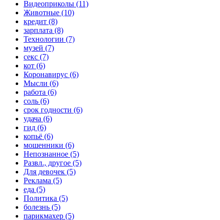
Видеоприколы (11)
Животные (10)
кредит (8)
зарплата (8)
Технологии (7)
музей (7)
секс (7)
кот (6)
Коронавирус (6)
Мысли (6)
работа (6)
соль (6)
срок годности (6)
удача (6)
гид (6)
копьё (6)
мошенники (6)
Непознанное (5)
Развл., другое (5)
Для девочек (5)
Реклама (5)
еда (5)
Политика (5)
болезнь (5)
парикмахер (5)