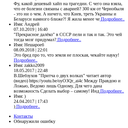
Фу, какой дешевый хайп на трагедии. С чего она взяла,
что ее болезни связаны с аварией? 300 км от Чернобыля
- это ни о чем. А ничего, что Киев, треть Украины и
Беларуси намного ближе?! Я жила менее че
Подробнее..
Имя:
Андрей
07.10.2019 | 16:40
"Прекрасное далёко" в СССР пели и так и так. Это чей
тогда мозг придумал?
Подробнее..
Имя:
Нешароеб
08.09.2018 | 22:01
Это бред про то, что земля не плоская, чекайте науку!
Подробнее..
Имя:
zakko2009
18.05.2017 | 22:48
В.Шебзухов "Притча о двух волках" читает автор
(видео) https://youtu.be/oyO3Qr_ai4c Между Правдою и
Ложью, Ведомо лишь Одному, Для чего дана
возможность Сделать выбор – самому! Инд
Подробнее..
Имя:
)
24.04.2017 | 17:43
)
Подробнее..
Контакты
Обнаружили ошибку