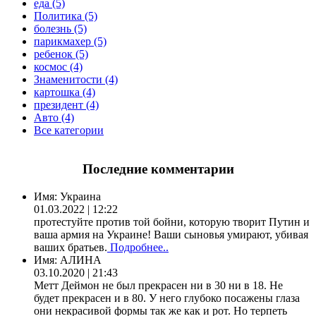
еда (5)
Политика (5)
болезнь (5)
парикмахер (5)
ребенок (5)
космос (4)
Знаменитости (4)
картошка (4)
президент (4)
Авто (4)
Все категории
Последние комментарии
Имя:
Украина
01.03.2022 | 12:22
протестуйте против той бойни, которую творит Путин и
ваша армия на Украине! Ваши сыновья умирают, убивая
ваших братьев.
Подробнее..
Имя:
АЛИНА
03.10.2020 | 21:43
Метт Деймон не был прекрасен ни в 30 ни в 18. Не
будет прекрасен и в 80. У него глубоко посажены глаза
они некрасивой формы так же как и рот. Но терпеть