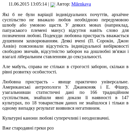
11.06.2015 13:05:14 |
Автор:
Milenkaya
Які б не були варіації індивідуальних почуттів, архаїчне
суспільство не вважало любов необхідною передумовою
шлюбу або умовою щастя. У деяких мовах (наприклад,
папуаського племені манус) відсутня навіть слово для
позначення любові. Подекуди любовна пристрасть вважається
душевним захворюванням. Деякі вчені (П. Сорокін, Джон
Анвін) пояснювали відсутність індивідуальної вибірковості
свободою звичаїв, відсутністю заборон на дошлюбні зв'язки і
взагалі ліберальним ставленням до сексуальності.
Але мабуть, справа не стільки в строгості заборон, скільки в
рівні розвитку особистості.
Любовна пристрасть - явище практично універсальне.
Американські антропологи У. Джанконяк і Е. Фішер,
узагальнивши статистичні дані по 166 традиційним
суспільствам, знайшли явні докази її наявності в 147
культурах, по 18 товариствам даних не знайшлося і тільки в
одному випадку результат виявився негативним.
Культурні канони любові суперечливі і неоднозначні.
Вже стародавні греки роз