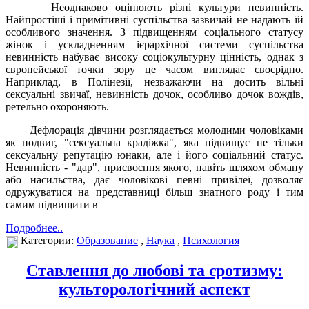
Неоднаково оцінюють різні культури невинність.
Найпростіші і примітивні суспільства зазвичай не надають їй
особливого значення. З підвищенням соціального статусу
жінок і ускладненням ієрархічної системи суспільства
невинність набуває високу соціокультурну цінність, однак з
європейської точки зору це часом виглядає своєрідно.
Наприклад, в Полінезії, незважаючи на досить вільні
сексуальні звичаї, невинність дочок, особливо дочок вождів,
ретельно охороняють.
Дефлорація дівчини розглядається молодими чоловіками
як подвиг, "сексуальна крадіжка", яка підвищує не тільки
сексуальну репутацію юнаки, але і його соціальний статус.
Невинність - "дар", присвоєння якого, навіть шляхом обману
або насильства, дає чоловікові певні привілеї, дозволяє
одружуватися на представниці більш знатного роду і тим
самим підвищити в
Подробнее..
Категории:
Образование
,
Наука
,
Психология
Ставлення до любові та єротизму:
культорологічний аспект