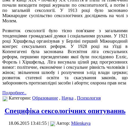
почали виходити перші журнали по сексопатології, а потім і
по загальній сексології. У 1913 році було засновано
Міжнародне суспільство сексологічних досліджень на чолі з
Молем.
Розвиток сексології було тісно пов'язане з загальними
тенденціями громадської думки і соціальними рухами. У 1921
році Хіршфельд організував у Берліні перший Міжнародний
конгрес сексуальних реформ. У 1928 році на з'їзді в
Копенгагені була заснована Всесвітня ліга сексуальних
реформ, першими президентами якої були послідовно Елліс,
Форель і Хіршфельд. Ліга висувала цілий ряд прогресивних
вимог: політичне, економічне і сексуальне рівність чоловіків і
жінок; звільнення шлюбу і розлучення з-під влади церкви;
розвиток статевої освіти та скасування законів, що
забороняють протизаплідні засоби і аборти; охорона прав неза
Подробнее..
Категории:
Образование
,
Наука
,
Психология
Специфіка сексологічних опитуваннь
18.06.2015 13:41:55 |
Автор:
Milenkaya