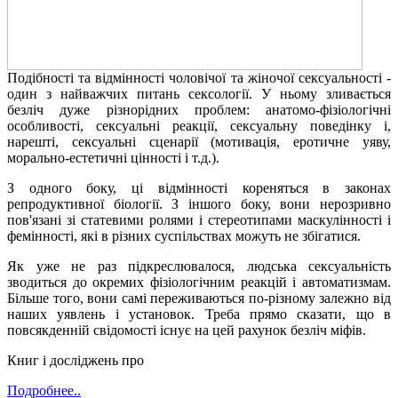
Подібності та відмінності чоловічої та жіночої сексуальності -
один з найважчих питань сексології. У ньому зливається
безліч дуже різнорідних проблем: анатомо-фізіологічні
особливості, сексуальні реакції, сексуальну поведінку і,
нарешті, сексуальні сценарії (мотивація, еротичне уяву,
морально-естетичні цінності і т.д.).
З одного боку, ці відмінності кореняться в законах
репродуктивної біології. З іншого боку, вони нерозривно
пов'язані зі статевими ролями і стереотипами маскулінності і
фемінності, які в різних суспільствах можуть не збігатися.
Як уже не раз підкреслювалося, людська сексуальність
зводиться до окремих фізіологічним реакцій і автоматизмам.
Більше того, вони самі переживаються по-різному залежно від
наших уявлень і установок. Треба прямо сказати, що в
повсякденній свідомості існує на цей рахунок безліч міфів.
Книг і досліджень про
Подробнее..