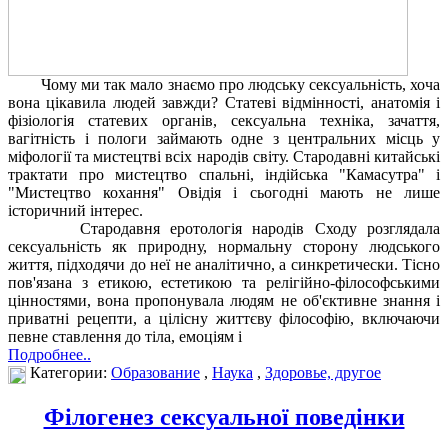
Чому ми так мало знаємо про людську сексуальність, хоча
вона цікавила людей завжди? Статеві відмінності, анатомія і
фізіологія статевих органів, сексуальна техніка, зачаття,
вагітність і пологи займають одне з центральних місць у
міфології та мистецтві всіх народів світу. Стародавні китайські
трактати про мистецтво спальні, індійська "Камасутра" і
"Мистецтво кохання" Овідія і сьогодні мають не лише
історичний інтерес.
Стародавня еротологія народів Сходу розглядала
сексуальність як природну, нормальну сторону людського
життя, підходячи до неї не аналітично, а синкретически. Тісно
пов'язана з етикою, естетикою та релігійно-філософськими
цінностями, вона пропонувала людям не об'єктивне знання і
приватні рецепти, а цілісну життєву філософію, включаючи
певне ставлення до тіла, емоціям і
Подробнее..
Категории:
Образование
,
Наука
,
Здоровье, другое
Філогенез сексуальної поведінки