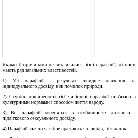
Якими б причинами не викликалися різні парафілії, всі вони
мають ряд загальних властивостей.
1) Усі парафілії - результат швидше навчення та
індивідуального досвіду, ніж помилок природи.
2) Ступінь поширеності тієї чи іншої парафілії пов'язана з
культурними нормами і способом життя народу.
3) Всі парафілії кореняться в особливостях дитячого і
підліткового сексуального досвіду.
4) Парафілії значно частіше вражають чоловіків, ніж жінок.