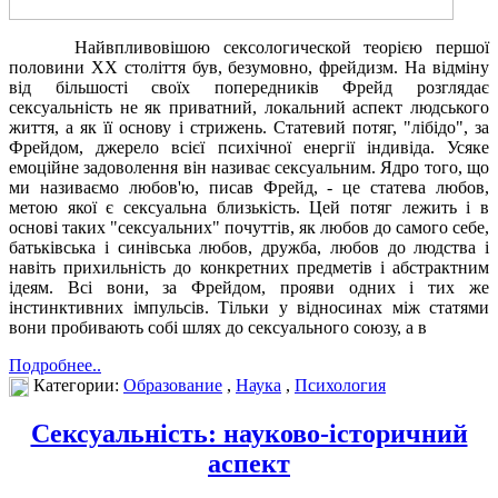
Найвпливовішою сексологической теорією першої
половини XX століття був, безумовно, фрейдизм. На відміну
від більшості своїх попередників Фрейд розглядає
сексуальність не як приватний, локальний аспект людського
життя, а як її основу і стрижень. Статевий потяг, "лібідо", за
Фрейдом, джерело всієї психічної енергії індивіда. Усяке
емоційне задоволення він називає сексуальним. Ядро того, що
ми називаємо любов'ю, писав Фрейд, - це статева любов,
метою якої є сексуальна близькість. Цей потяг лежить і в
основі таких "сексуальних" почуттів, як любов до самого себе,
батьківська і синівська любов, дружба, любов до людства і
навіть прихильність до конкретних предметів і абстрактним
ідеям. Всі вони, за Фрейдом, прояви одних і тих же
інстинктивних імпульсів. Тільки у відносинах між статями
вони пробивають собі шлях до сексуального союзу, а в
Подробнее..
Категории:
Образование
,
Наука
,
Психология
Сексуальність: науково-історичний
аспект