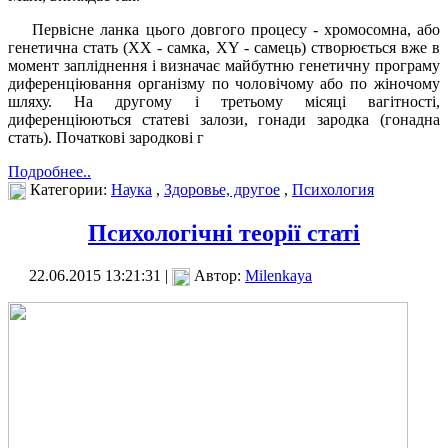
Первісне ланка цього довгого процесу - хромосомна, або
генетична стать (XX - самка, XY - самець) створюється вже в
момент запліднення і визначає майбутню генетичну програму
диференціювання організму по чоловічому або по жіночому
шляху. На другому і третьому місяці вагітності,
диференціюються статеві залози, гонади зародка (гонадна
стать). Початкові зародкові г
Подробнее..
Категории:
Наука
,
Здоровье, другое
,
Психология
Психологічні теорії статі
22.06.2015 13:21:31 |
Автор:
Milenkaya