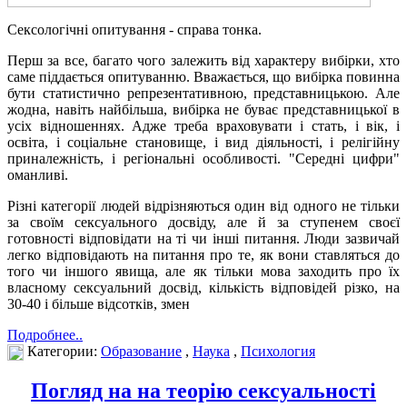
Сексологічні опитування - справа тонка.
Перш за все, багато чого залежить від характеру вибірки, хто
саме піддається опитуванню. Вважається, що вибірка повинна
бути статистично репрезентативною, представницькою. Але
жодна, навіть найбільша, вибірка не буває представницької в
усіх відношеннях. Адже треба враховувати і стать, і вік, і
освіта, і соціальне становище, і вид діяльності, і релігійну
приналежність, і регіональні особливості. "Середні цифри"
оманливі.
Різні категорії людей відрізняються один від одного не тільки
за своїм сексуального досвіду, але й за ступенем своєї
готовності відповідати на ті чи інші питання. Люди зазвичай
легко відповідають на питання про те, як вони ставляться до
того чи іншого явища, але як тільки мова заходить про їх
власному сексуальний досвід, кількість відповідей різко, на
30-40 і більше відсотків, змен
Подробнее..
Категории:
Образование
,
Наука
,
Психология
Погляд на на теорію сексуальності