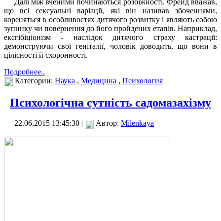
Далі між вченими починаються розбіжності. Фрейд вважав,
що всі сексуальні варіації, які він називав збоченнями,
кореняться в особливостях дитячого розвитку і являють собою
зупинку чи повернення до його пройдених етапів. Наприклад,
ексгібіціонізм - наслідок дитячого страху кастрації:
демонструючи свої геніталії, чоловік доводить, що вони в
цілісності й схоронності.
Подробнее..
Категории:
Наука
,
Медицина
,
Психология
Психологічна сутність садомазахізму
22.06.2015 13:45:30 |
Автор:
Milenkaya