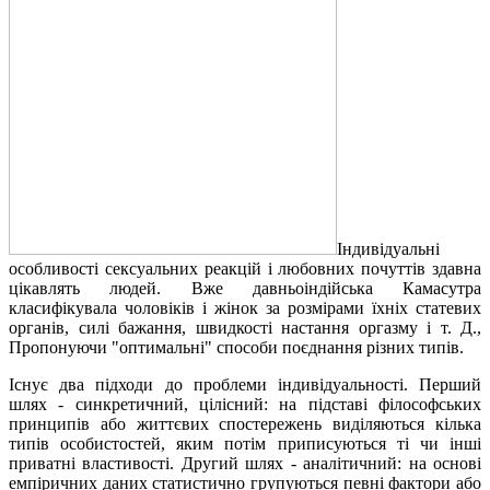
Індивідуальні
особливості сексуальних реакцій і любовних почуттів здавна
цікавлять людей. Вже давньоіндійська Камасутра
класифікувала чоловіків і жінок за розмірами їхніх статевих
органів, силі бажання, швидкості настання оргазму і т. Д.,
Пропонуючи "оптимальні" способи поєднання різних типів.
Існує два підходи до проблеми індивідуальності. Перший
шлях - синкретичний, цілісний: на підставі філософських
принципів або життєвих спостережень виділяються кілька
типів особистостей, яким потім приписуються ті чи інші
приватні властивості. Другий шлях - аналітичний: на основі
емпіричних даних статистично групуються певні фактори або