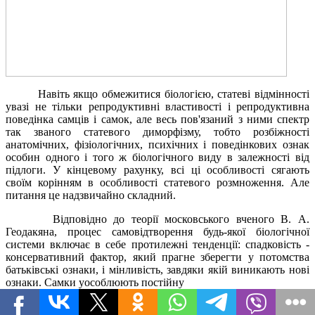
Навіть якщо обмежитися біологією, статеві відмінності
увазі не тільки репродуктивні властивості і репродуктивна
поведінка самців і самок, але весь пов'язаний з ними спектр
так званого статевого диморфізму, тобто розбіжності
анатомічних, фізіологічних, психічних і поведінкових ознак
особин одного і того ж біологічного виду в залежності від
підлоги. У кінцевому рахунку, всі ці особливості сягають
своїм корінням в особливості статевого розмноження. Але
питання це надзвичайно складний.
Відповідно до теорії московського вченого В. А.
Геодакяна, процес самовідтворення будь-якої біологічної
системи включає в себе протилежні тенденції: спадковість -
консервативний фактор, який прагне зберегти у потомства
батьківські ознаки, і мінливість, завдяки якій виникають нові
ознаки. Самки уособлюють постійну
Подробнее..