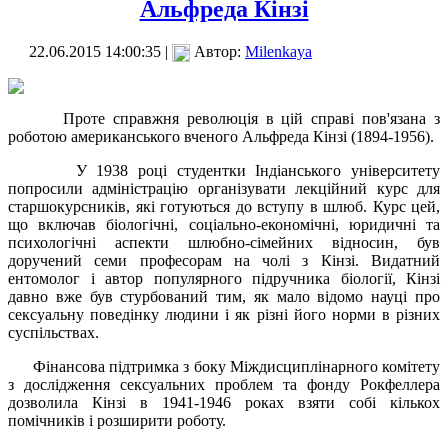
Альфреда Кінзі
22.06.2015 14:00:35 |
Автор:
Milenkaya
Проте справжня революція в цій справі пов'язана з
роботою американського вченого Альфреда Кінзі (1894-1956).
У 1938 році студентки Індіанського університету
попросили адміністрацію організувати лекційний курс для
старшокурсників, які готуються до вступу в шлюб. Курс цей,
що включав біологічні, соціально-економічні, юридичні та
психологічні аспекти шлюбно-сімейних відносин, був
доручений семи професорам на чолі з Кінзі. Видатний
ентомолог і автор популярного підручника біології, Кінзі
давно вже був стурбований тим, як мало відомо науці про
сексуальну поведінку людини і як різні його норми в різних
суспільствах.
Фінансова підтримка з боку Міждисциплінарного комітету
з дослідження сексуальних проблем та фонду Рокфеллера
дозволила Кінзі в 1941-1946 роках взяти собі кількох
помічників і розширити роботу.