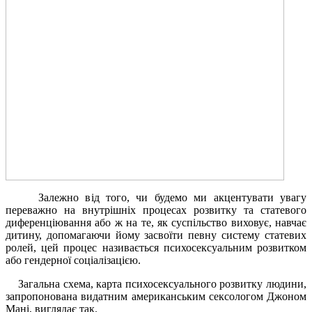
Залежно від того, чи будемо ми акцентувати увагу
переважно на внутрішніх процесах розвитку та статевого
диференціювання або ж на те, як суспільство виховує, навчає
дитину, допомагаючи йому засвоїти певну систему статевих
ролей, цей процес називається психосексуальним розвитком
або гендерної соціалізацією.
Загальна схема, карта психосексуального розвитку людини,
запропонована видатним американським сексологом Джоном
Мані, виглядає так.