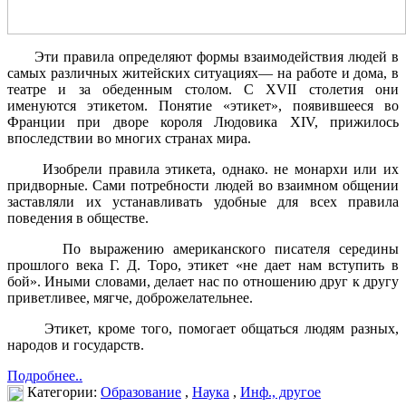
Эти правила определяют формы взаимодействия людей в
самых различных житейских ситуациях— на работе и дома, в
театре и за обеденным столом. С XVII столетия они
именуются этикетом. Понятие «этикет», появившееся во
Франции при дворе короля Людовика XIV, прижилось
впоследствии во многих странах мира.
Изобрели правила этикета, однако. не монархи или их
придворные. Сами потребности людей во взаимном общении
заставляли их устанавливать удобные для всех правила
поведения в обществе.
По выражению американского писателя середины
прошлого века Г. Д. Торо, этикет «не дает нам вступить в
бой». Иными словами, делает нас по отношению друг к другу
приветливее, мягче, доброжелательнее.
Этикет, кроме того, помогает общаться людям разных,
народов и государств.
Подробнее..
Категории:
Образование
,
Наука
,
Инф., другое