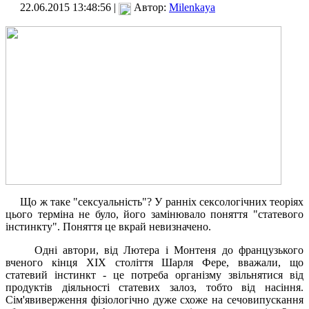
22.06.2015 13:48:56 |
Автор:
Milenkaya
Що ж таке "сексуальність"? У ранніх сексологічних теоріях
цього терміна не було, його замінювало поняття "статевого
інстинкту". Поняття це вкрай невизначено.
Одні автори, від Лютера і Монтеня до французького
вченого кінця XIX століття Шарля Фере, вважали, що
статевий інстинкт - це потреба організму звільнятися від
продуктів діяльності статевих залоз, тобто від насіння.
Сім'явиверження фізіологічно дуже схоже на сечовипускання