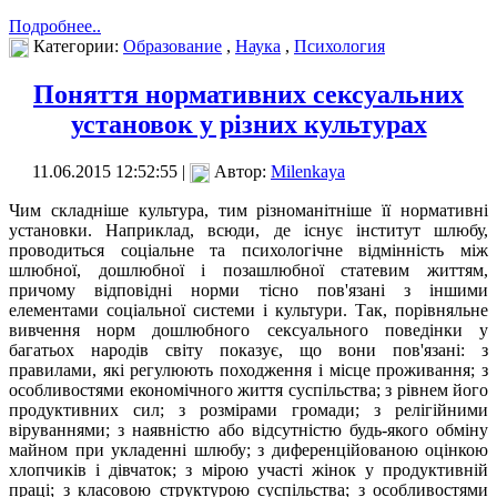
Подробнее..
Категории:
Образование
,
Наука
,
Психология
Поняття нормативних сексуальних
установок у різних культурах
11.06.2015 12:52:55 |
Автор:
Milenkaya
Чим складніше культура, тим різноманітніше її нормативні
установки. Наприклад, всюди, де існує інститут шлюбу,
проводиться соціальне та психологічне відмінність між
шлюбної, дошлюбної і позашлюбної статевим життям,
причому відповідні норми тісно пов'язані з іншими
елементами соціальної системи і культури. Так, порівняльне
вивчення норм дошлюбного сексуального поведінки у
багатьох народів світу показує, що вони пов'язані: з
правилами, які регулюють походження і місце проживання; з
особливостями економічного життя суспільства; з рівнем його
продуктивних сил; з розмірами громади; з релігійними
віруваннями; з наявністю або відсутністю будь-якого обміну
майном при укладенні шлюбу; з диференційованою оцінкою
хлопчиків і дівчаток; з мірою участі жінок у продуктивній
праці; з класовою структурою суспільства; з особливостями