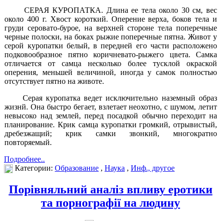
СЕРАЯ КУРОПАТКА. Длина ее тела около 30 см, вес
около 400 г. Хвост короткий. Оперение верха, боков тела и
груди серовато-бурое, на верхней стороне тела поперечные
черные полоски, на боках рыжие поперечные пятна. Живот у
серой куропатки белый, в передней его части расположено
подковообразное пятно коричневато-рыжего цвета. Самка
отличается от самца несколько более тусклой окраской
оперения, меньшей величиной, иногда у самок полностью
отсутствует пятно на животе.
Серая куропатка ведет исключительно наземный образ
жизнй. Она быстро бегает, взлетает неохотно, с шумом, летит
невысоко над землей, перед посадкой обычно переходит на
планирование. Крик самца куропатки громкий, отрывистый,
дребезжащий; крик самки звонкий, многократно
повторяемый.
Подробнее..
Категории:
Образование
,
Наука
,
Инф., другое
Порівняльний аналіз впливу еротики
та порнографії на людину