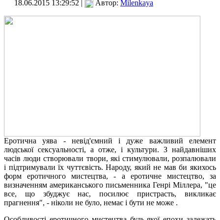
18.06.2015 13:29:52 |
Автор:
Milenkaya
Еротична уява - невід'ємний і дуже важливий елемент
людської сексуальності, а отже, і культури. З найдавніших
часів люди створювали твори, які стимулювали, розпалювали
і підтримували їх чуттєвість. Народу, який не мав би якихось
форм еротичного мистецтва, - а еротичне мистецтво, за
визначенням американського письменника Генрі Міллера, "це
все, що збуджує нас, посилює пристрасть, викликає
прагнення", - ніколи не було, немає і бути не може .
Особливості еротичного мистецтва будь-якої епохи залежать