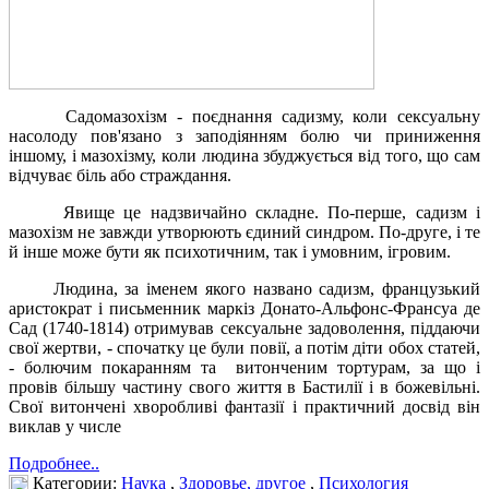
Садомазохізм - поєднання садизму, коли сексуальну
насолоду пов'язано з заподіянням болю чи приниження
іншому, і мазохізму, коли людина збуджується від того, що сам
відчуває біль або страждання.
Явище це надзвичайно складне. По-перше, садизм і
мазохізм не завжди утворюють єдиний синдром. По-друге, і те
й інше може бути як психотичним, так і умовним, ігровим.
Людина, за іменем якого названо садизм, французький
аристократ і письменник маркіз Донато-Альфонс-Франсуа де
Сад (1740-1814) отримував сексуальне задоволення, піддаючи
свої жертви, - спочатку це були повії, а потім діти обох статей,
- болючим покаранням та витонченим тортурам, за що і
провів більшу частину свого життя в Бастилії і в божевільні.
Свої витончені хворобливі фантазії і практичний досвід він
виклав у числе
Подробнее..
Категории:
Наука
,
Здоровье, другое
,
Психология