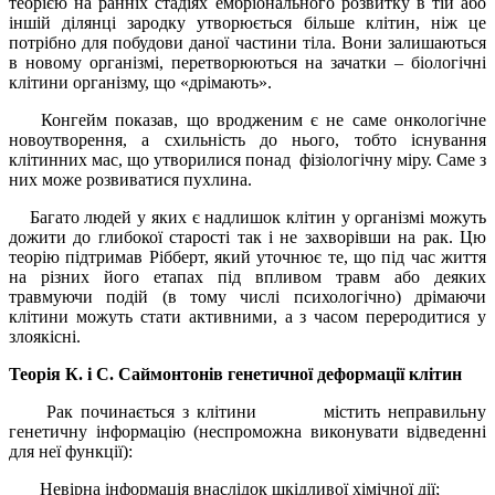
теорією на ранніх стадіях ембріонального розвитку в тій або
іншій ділянці зародку утворюється більше клітин, ніж це
потрібно для побудови даної частини тіла. Вони залишаються
в новому організмі, перетворюються на зачатки – біологічні
клітини організму, що «дрімають».
Конгейм показав, що вродженим є не саме онкологічне
новоутворення, а схильність до нього, тобто існування
клітинних мас, що утворилися понад фізіологічну міру. Саме з
них може розвиватися пухлина.
Багато людей у яких є надлишок клітин у організмі можуть
дожити до глибокої старості так і не захворівши на рак. Цю
теорію підтримав Рібберт, який уточнює те, що під час життя
на різних його етапах під впливом травм або деяких
травмуючи подій (в тому числі психологічно) дрімаючи
клітини можуть стати активними, а з часом переродитися у
злоякісні.
Теорія К. і С. Саймонтонів генетичної деформації клітин
Рак починається з клітини містить неправильну
генетичну інформацію (неспроможна виконувати відведенні
для неї функції):
Невірна інформація внаслідок шкідливої хімічної дії;