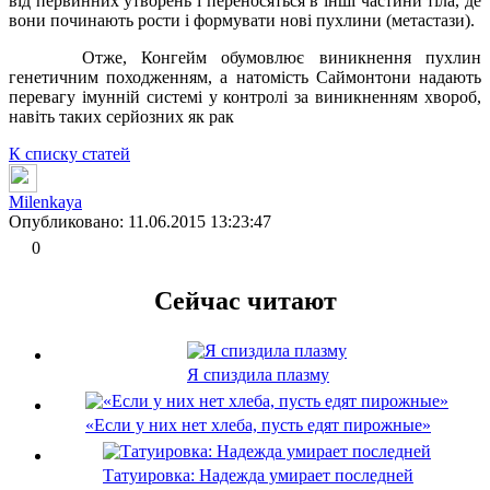
від первинних утворень і переносяться в інші частини тіла, де
вони починають рости і формувати нові пухлини (метастази).
Отже, Конгейм обумовлює виникнення пухлин
генетичним походженням, а натомість Саймонтони надають
перевагу імунній системі у контролі за виникненням хвороб,
навіть таких серйозних як рак
К списку статей
Milenkaya
Опубликовано: 11.06.2015 13:23:47
0
Сейчас читают
Я спиздила плазму
«Если у них нет хлеба, пусть едят пирожные»
Татуировка: Надежда умирает последней