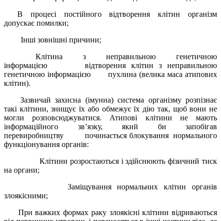
В процесі постійного відтворення клітин організм
допускає помилки;
Інші зовнішні причини;
Клітина з неправильною генетичною
інформацією відтворення клітин з неправильною
генетичною інформацією пухлина (велика маса атипових
клітин).
Зазвичай захисна (імунна) система організму розпізнає
такі клітини, знищує їх або обмежує їх дію так, щоб вони не
могли розповсюджуватися. Атипові клітини не мають
інформаційного зв’язку, який би запобігав
перевиробництву починається блокування нормального
функціонування органів:
Клітини розростаються і здійснюють фізичний тиск
на органи;
Заміщування нормальних клітин органів
злоякісними;
При важких формах раку злоякісні клітини відриваються