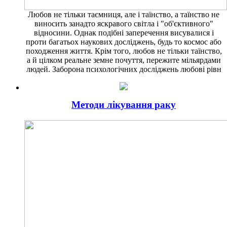
Любов не тільки таємниця, але і таїнство, а таїнство не
виносить занадто яскравого світла і "об'єктивного"
відносини. Однак подібні заперечення висувалися і
проти багатьох наукових досліджень, будь то космос або
походження життя. Крім того, любов не тільки таїнство,
а й цілком реальне земне почуття, пережите мільярдами
людей. Заборона психологічних досліджень любові рівн
Методи лікування раку