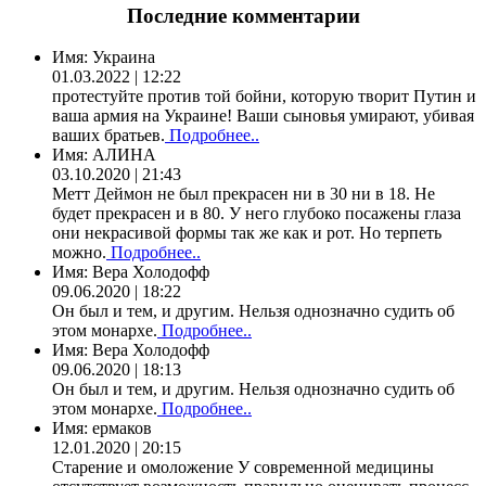
Последние комментарии
Имя:
Украина
01.03.2022 | 12:22
протестуйте против той бойни, которую творит Путин и
ваша армия на Украине! Ваши сыновья умирают, убивая
ваших братьев.
Подробнее..
Имя:
АЛИНА
03.10.2020 | 21:43
Метт Деймон не был прекрасен ни в 30 ни в 18. Не
будет прекрасен и в 80. У него глубоко посажены глаза
они некрасивой формы так же как и рот. Но терпеть
можно.
Подробнее..
Имя:
Вера Холодофф
09.06.2020 | 18:22
Он был и тем, и другим. Нельзя однозначно судить об
этом монархе.
Подробнее..
Имя:
Вера Холодофф
09.06.2020 | 18:13
Он был и тем, и другим. Нельзя однозначно судить об
этом монархе.
Подробнее..
Имя:
ермаков
12.01.2020 | 20:15
Старение и омоложение У современной медицины