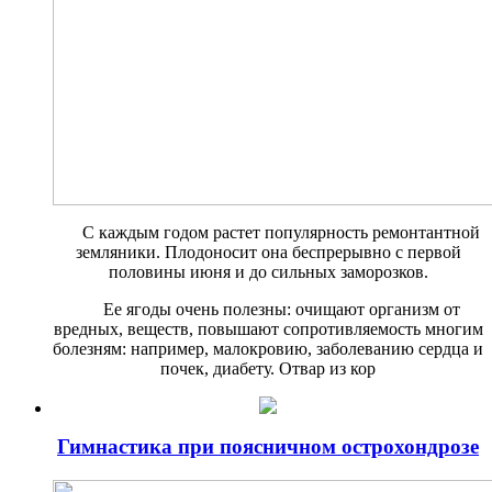
С каждым годом растет попу­лярность ремонтантной
зе­мляники. Плодоносит она беспрерывно с первой
половины июня и до сильных заморозков.
Ее ягоды очень полезны: очища­ют организм от
вредных, веществ, повышают сопротивляемость мно­гим
болезням: например, малокро­вию, заболеванию сердца и
почек, диабету. Отвар из кор
Гимнастика при поясничном острохондрозе