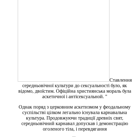
Ставлення
середньовічної культури до сексуальності було, як
відомо, двоїстим. Офіційна християнська мораль була
аскетичної і антісексуальной. "
Однак поряд з церковним аскетизмом у феодальному
суспільстві цілком легально існувала карнавальна
культура. Продовжуючи традиції древніх свят,
середньовічний карнавал допускав і демонстрацію
оголеного тіла, і перевдягання