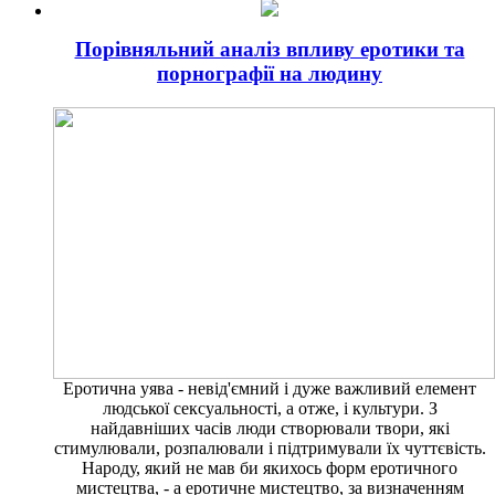
Порівняльний аналіз впливу еротики та
порнографії на людину
Еротична уява - невід'ємний і дуже важливий елемент
людської сексуальності, а отже, і культури. З
найдавніших часів люди створювали твори, які
стимулювали, розпалювали і підтримували їх чуттєвість.
Народу, який не мав би якихось форм еротичного
мистецтва, - а еротичне мистецтво, за визначенням