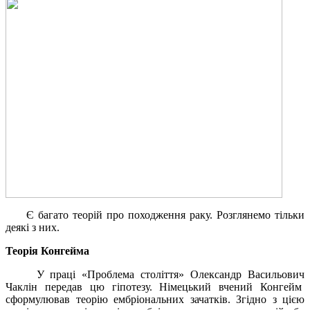
Є багато теорій про походження раку. Розглянемо тільки
деякі з них.
Теорія Конгейма
У праці «Проблема століття» Олександр Васильович
Чаклін передав цю гіпотезу. Німецький вчений Конгейм
сформулював теорію ембріональних зачатків. Згідно з цією