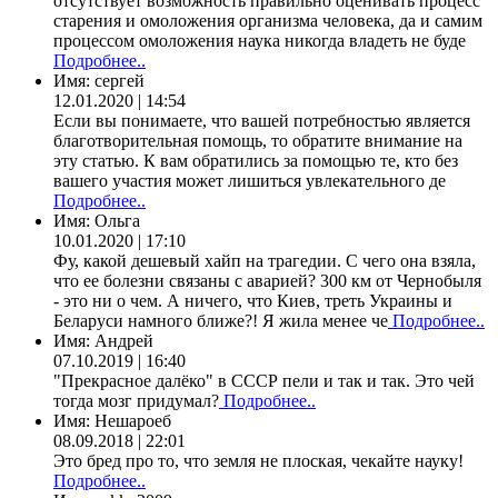
отсутствует возможность правильно оценивать процесс
старения и омоложения организма человека, да и самим
процессом омоложения наука никогда владеть не буде
Подробнее..
Имя:
сергей
12.01.2020 | 14:54
Если вы понимаете, что вашей потребностью является
благотворительная помощь, то обратите внимание на
эту статью. К вам обратились за помощью те, кто без
вашего участия может лишиться увлекательного де
Подробнее..
Имя:
Ольга
10.01.2020 | 17:10
Фу, какой дешевый хайп на трагедии. С чего она взяла,
что ее болезни связаны с аварией? 300 км от Чернобыля
- это ни о чем. А ничего, что Киев, треть Украины и
Беларуси намного ближе?! Я жила менее че
Подробнее..
Имя:
Андрей
07.10.2019 | 16:40
"Прекрасное далёко" в СССР пели и так и так. Это чей
тогда мозг придумал?
Подробнее..
Имя:
Нешароеб
08.09.2018 | 22:01
Это бред про то, что земля не плоская, чекайте науку!
Подробнее..