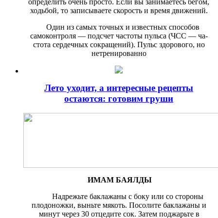
определить очень про­сто. Если вы занимаетесь бегом,
ходьбой, то записываете скорость и время движений.
Один из самых точных и изве­стных способов
самоконтроля — подсчет частоты пульса (ЧСС — ча­
стота сердечных сокращений). Пульс здорового, но
нетренирован­но
Лето уходит, а интересные рецепты
остаются: готовим груши
ИМАМ БАЯЛДЫ
Надрежьте баклажаны с боку или со стороны
плодо­ножки, выньте мякоть. Посо­лите баклажаны и
минут че­рез 30 отцедите сок. Затем поджарьте в