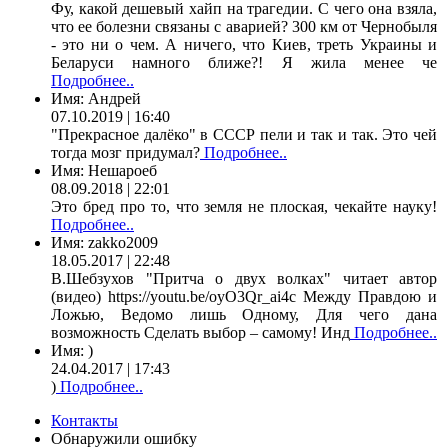
Фу, какой дешевый хайп на трагедии. С чего она взяла,
что ее болезни связаны с аварией? 300 км от Чернобыля
- это ни о чем. А ничего, что Киев, треть Украины и
Беларуси намного ближе?! Я жила менее че
Подробнее..
Имя:
Андрей
07.10.2019 | 16:40
"Прекрасное далёко" в СССР пели и так и так. Это чей
тогда мозг придумал?
Подробнее..
Имя:
Нешароеб
08.09.2018 | 22:01
Это бред про то, что земля не плоская, чекайте науку!
Подробнее..
Имя:
zakko2009
18.05.2017 | 22:48
В.Шебзухов "Притча о двух волках" читает автор
(видео) https://youtu.be/oyO3Qr_ai4c Между Правдою и
Ложью, Ведомо лишь Одному, Для чего дана
возможность Сделать выбор – самому! Инд
Подробнее..
Имя:
)
24.04.2017 | 17:43
)
Подробнее..
Контакты
Обнаружили ошибку