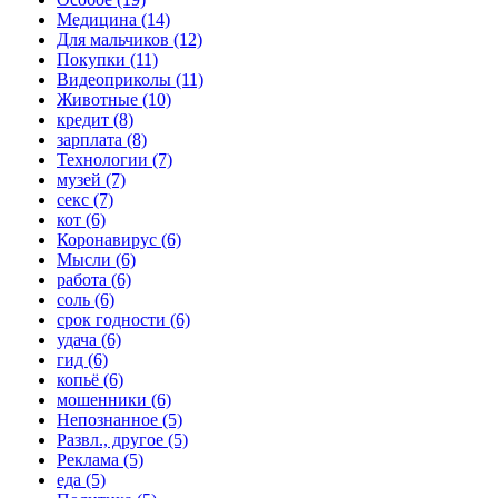
Медицина (14)
Для мальчиков (12)
Покупки (11)
Видеоприколы (11)
Животные (10)
кредит (8)
зарплата (8)
Технологии (7)
музей (7)
секс (7)
кот (6)
Коронавирус (6)
Мысли (6)
работа (6)
соль (6)
срок годности (6)
удача (6)
гид (6)
копьё (6)
мошенники (6)
Непознанное (5)
Развл., другое (5)
Реклама (5)
еда (5)