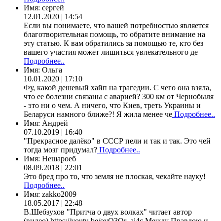
Имя:
сергей
12.01.2020 | 14:54
Если вы понимаете, что вашей потребностью является
благотворительная помощь, то обратите внимание на
эту статью. К вам обратились за помощью те, кто без
вашего участия может лишиться увлекательного де
Подробнее..
Имя:
Ольга
10.01.2020 | 17:10
Фу, какой дешевый хайп на трагедии. С чего она взяла,
что ее болезни связаны с аварией? 300 км от Чернобыля
- это ни о чем. А ничего, что Киев, треть Украины и
Беларуси намного ближе?! Я жила менее че
Подробнее..
Имя:
Андрей
07.10.2019 | 16:40
"Прекрасное далёко" в СССР пели и так и так. Это чей
тогда мозг придумал?
Подробнее..
Имя:
Нешароеб
08.09.2018 | 22:01
Это бред про то, что земля не плоская, чекайте науку!
Подробнее..
Имя:
zakko2009
18.05.2017 | 22:48
В.Шебзухов "Притча о двух волках" читает автор
(видео) https://youtu.be/oyO3Qr_ai4c Между Правдою и