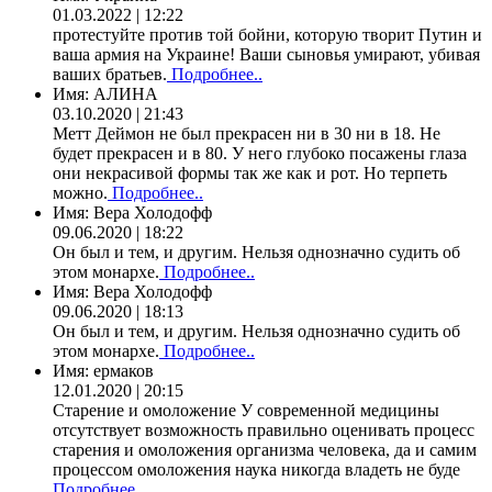
01.03.2022 | 12:22
протестуйте против той бойни, которую творит Путин и
ваша армия на Украине! Ваши сыновья умирают, убивая
ваших братьев.
Подробнее..
Имя:
АЛИНА
03.10.2020 | 21:43
Метт Деймон не был прекрасен ни в 30 ни в 18. Не
будет прекрасен и в 80. У него глубоко посажены глаза
они некрасивой формы так же как и рот. Но терпеть
можно.
Подробнее..
Имя:
Вера Холодофф
09.06.2020 | 18:22
Он был и тем, и другим. Нельзя однозначно судить об
этом монархе.
Подробнее..
Имя:
Вера Холодофф
09.06.2020 | 18:13
Он был и тем, и другим. Нельзя однозначно судить об
этом монархе.
Подробнее..
Имя:
ермаков
12.01.2020 | 20:15
Старение и омоложение У современной медицины
отсутствует возможность правильно оценивать процесс
старения и омоложения организма человека, да и самим
процессом омоложения наука никогда владеть не буде
Подробнее..