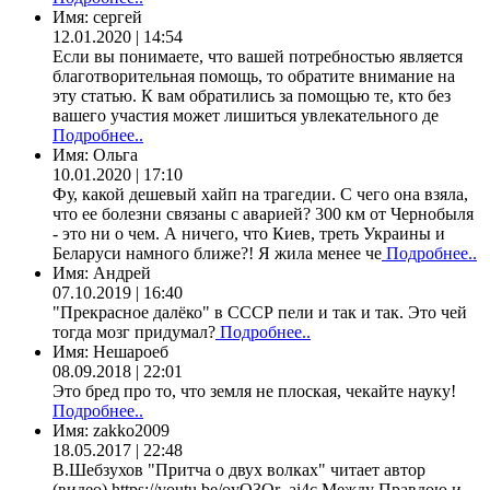
Имя:
сергей
12.01.2020 | 14:54
Если вы понимаете, что вашей потребностью является
благотворительная помощь, то обратите внимание на
эту статью. К вам обратились за помощью те, кто без
вашего участия может лишиться увлекательного де
Подробнее..
Имя:
Ольга
10.01.2020 | 17:10
Фу, какой дешевый хайп на трагедии. С чего она взяла,
что ее болезни связаны с аварией? 300 км от Чернобыля
- это ни о чем. А ничего, что Киев, треть Украины и
Беларуси намного ближе?! Я жила менее че
Подробнее..
Имя:
Андрей
07.10.2019 | 16:40
"Прекрасное далёко" в СССР пели и так и так. Это чей
тогда мозг придумал?
Подробнее..
Имя:
Нешароеб
08.09.2018 | 22:01
Это бред про то, что земля не плоская, чекайте науку!
Подробнее..
Имя:
zakko2009
18.05.2017 | 22:48
В.Шебзухов "Притча о двух волках" читает автор
(видео) https://youtu.be/oyO3Qr_ai4c Между Правдою и