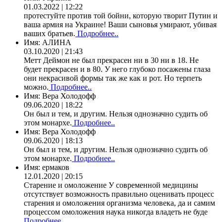
01.03.2022 | 12:22
протестуйте против той бойни, которую творит Путин и
ваша армия на Украине! Ваши сыновья умирают, убивая
ваших братьев.
Подробнее..
Имя:
АЛИНА
03.10.2020 | 21:43
Метт Деймон не был прекрасен ни в 30 ни в 18. Не
будет прекрасен и в 80. У него глубоко посажены глаза
они некрасивой формы так же как и рот. Но терпеть
можно.
Подробнее..
Имя:
Вера Холодофф
09.06.2020 | 18:22
Он был и тем, и другим. Нельзя однозначно судить об
этом монархе.
Подробнее..
Имя:
Вера Холодофф
09.06.2020 | 18:13
Он был и тем, и другим. Нельзя однозначно судить об
этом монархе.
Подробнее..
Имя:
ермаков
12.01.2020 | 20:15
Старение и омоложение У современной медицины
отсутствует возможность правильно оценивать процесс
старения и омоложения организма человека, да и самим
процессом омоложения наука никогда владеть не буде
Подробнее..