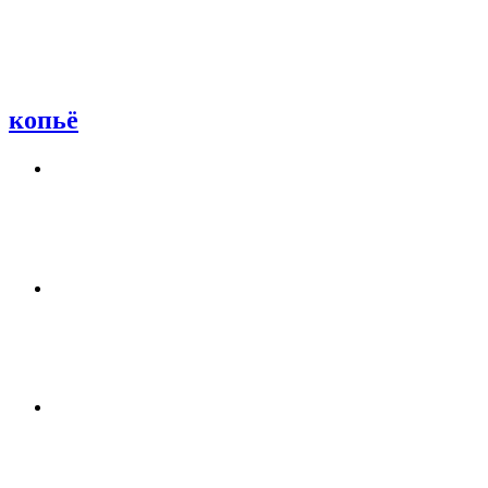
копьё