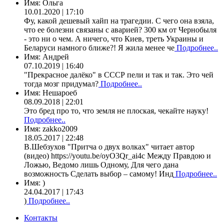
Имя:
Ольга
10.01.2020 | 17:10
Фу, какой дешевый хайп на трагедии. С чего она взяла,
что ее болезни связаны с аварией? 300 км от Чернобыля
- это ни о чем. А ничего, что Киев, треть Украины и
Беларуси намного ближе?! Я жила менее че
Подробнее..
Имя:
Андрей
07.10.2019 | 16:40
"Прекрасное далёко" в СССР пели и так и так. Это чей
тогда мозг придумал?
Подробнее..
Имя:
Нешароеб
08.09.2018 | 22:01
Это бред про то, что земля не плоская, чекайте науку!
Подробнее..
Имя:
zakko2009
18.05.2017 | 22:48
В.Шебзухов "Притча о двух волках" читает автор
(видео) https://youtu.be/oyO3Qr_ai4c Между Правдою и
Ложью, Ведомо лишь Одному, Для чего дана
возможность Сделать выбор – самому! Инд
Подробнее..
Имя:
)
24.04.2017 | 17:43
)
Подробнее..
Контакты