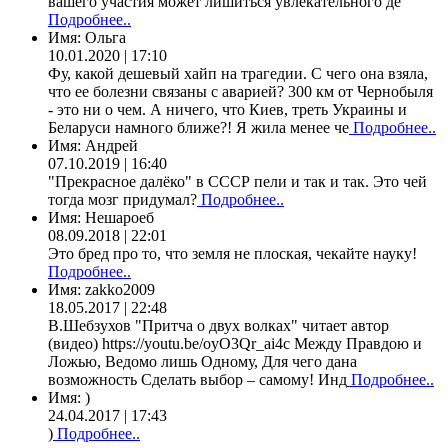
вашего участия может лишиться увлекательного де
Подробнее..
Имя:
Ольга
10.01.2020 | 17:10
Фу, какой дешевый хайп на трагедии. С чего она взяла,
что ее болезни связаны с аварией? 300 км от Чернобыля
- это ни о чем. А ничего, что Киев, треть Украины и
Беларуси намного ближе?! Я жила менее че
Подробнее..
Имя:
Андрей
07.10.2019 | 16:40
"Прекрасное далёко" в СССР пели и так и так. Это чей
тогда мозг придумал?
Подробнее..
Имя:
Нешароеб
08.09.2018 | 22:01
Это бред про то, что земля не плоская, чекайте науку!
Подробнее..
Имя:
zakko2009
18.05.2017 | 22:48
В.Шебзухов "Притча о двух волках" читает автор
(видео) https://youtu.be/oyO3Qr_ai4c Между Правдою и
Ложью, Ведомо лишь Одному, Для чего дана
возможность Сделать выбор – самому! Инд
Подробнее..
Имя:
)
24.04.2017 | 17:43
)
Подробнее..