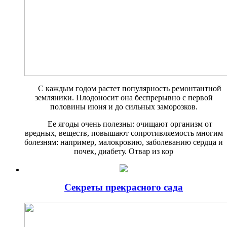
С каждым годом растет попу­лярность ремонтантной
зе­мляники. Плодоносит она беспрерывно с первой
половины июня и до сильных заморозков.
Ее ягоды очень полезны: очища­ют организм от
вредных, веществ, повышают сопротивляемость мно­гим
болезням: например, малокро­вию, заболеванию сердца и
почек, диабету. Отвар из кор
Секреты прекрасного сада