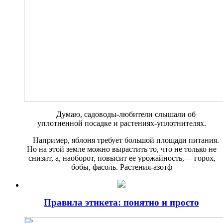
Думаю, садоводы-любители слышали об
уплотненной посадке и растениях-уплот­нителях.
Например, яблоня требует боль­шой площади питания.
Но на этой земле можно вырастить то, что не только не
снизит, а, наоборот, по­высит ее урожайность,— горох,
бобы, фасоль. Растения-азотф
Правила этикета: понятно и просто