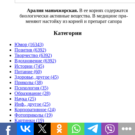
Аралия маньчжорская.
В ее кор­нях содержатся
биологически ак­тивные вещества. В медицине при­
меняют настойку из корней и препа­рат сапора
Категории
Юмор (16343)
Позитив (6392)
Творчество (6392)
Вдохновение (6392)
Истории (745)
Питание (60)
Здоровье, другое (45)
Приколы (38)
Психология (35)
Образование (28)
Наука (25)
Инф., другое (25)
Корпоративное (24)
Фотоприколы (19)
Картинки (19)
Особое (19)
Медицина (14)