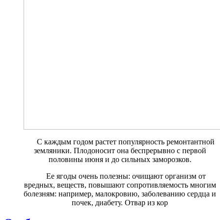
С каждым годом растет попу­лярность ремонтантной
зе­мляники. Плодоносит она беспрерывно с первой
половины июня и до сильных заморозков.
Ее ягоды очень полезны: очища­ют организм от
вредных, веществ, повышают сопротивляемость мно­гим
болезням: например, малокро­вию, заболеванию сердца и
почек, диабету. Отвар из кор