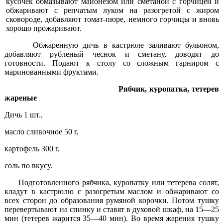
кусочек обмазывают майонезом или сметаной с горчицей и
обжаривают с репчатым луком на разогретой с жиром
сковороде, добавляют томат-пюре, немного горчицы и вновь
хорошо прожаривают.
Обжаренную дичь в кастрюле заливают бульоном,
добавля­ют рубленый чеснок и сметану, доводят до
готовности. Подают к столу со сложным гарниром с
маринованными фруктами.
Рябчик, куропатка, тетерев
жареные
Дичь 1 шт.,
масло сливочное 50 г,
картофель 300 г,
соль по вкусу.
Подготовленного рябчика, куропатку или тетерева солят,
кладут в кастрюлю с разогретым маслом и обжаривают со
всех сторон до образования румяной корочки. Потом тушку
перевертывают на спинку и ставят в духовой шкаф, на 15—25
мин (тетерев жарится 35—40 мин). Во время жарения тушку