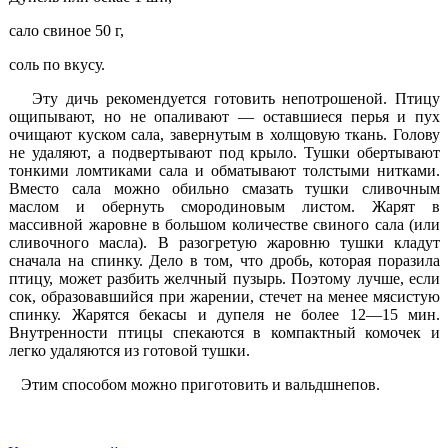
сало свиное 50 г,
соль по вкусу.
Эту дичь рекомендуется готовить непотрошеной. Птицу
ощипывают, но не опаливают — оставшиеся перья и пух
очищают куском сала, завернутым в холщовую ткань. Голову
не удаляют, а подвертывают под крыло. Тушки обертывают
тонкими ломтиками сала и обматывают толстыми нитками.
Вместо сала можно обильно смазать тушки сливочным
маслом и обернуть смородиновым листом. Жарят в
массивной жаровне в большом количестве свиного сала (или
сливочного масла). В разогретую жаровню тушки кладут
сначала на спинку. Дело в том, что дробь, которая поразила
птицу, может разбить желчный пузырь. Поэтому лучше, если
сок, образо­вавшийся при жарении, стечет на менее мясистую
спинку. Жарятся бекасы и дупеля не более 12—15 мин.
Внутренности птицы спекаются в компактный комочек и
легко удаляются из готовой тушки.
Этим способом можно приготовить и вальдшнепов.