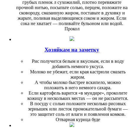
грубых пленок л сухожилий, плотно перевяжите
прочной нитью, посыпьте солью, перцем, положите на
сковороду, смазанную жиром, поставьте в ду­ховку и
жарьте, поливая выделяю­щимся соком и жиром. Если
сока не хватает — поливайте бульоном или водой.
Прокол
Хозяйкам на заметку
Рис получится белым и вкусным, если в воду
добавить немного уксуса.
Молоко не убежит, если края кастрюли смазать
жиром.
А чтобы молоко быстрее вскипело, можно
положить в него немного сахара.
Если картофель варится «в мундире», проколите
кожицу в нескольких местах — он не рас­сыпется.
В посуду с солью положите несколько рисовых
зернышек или листок промокательной бу­маги —
это защитит соль от влаги и появления комков.
Отварная курица буде