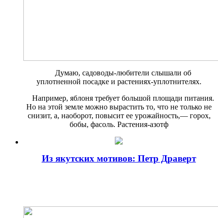
Думаю, садоводы-любители слышали об
уплотненной посадке и растениях-уплот­нителях.
Например, яблоня требует боль­шой площади питания.
Но на этой земле можно вырастить то, что не только не
снизит, а, наоборот, по­высит ее урожайность,— горох,
бобы, фасоль. Растения-азотф
Из якутских мотивов: Петр Драверт