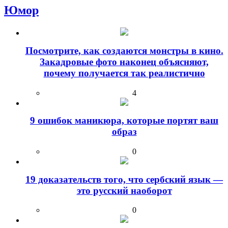
Юмор
Посмотрите, как создаются монстры в кино.
Закадровые фото наконец объясняют,
почему получается так реалистично
4
9 ошибок маникюра, которые портят ваш
образ
0
19 доказательств того, что сербский язык —
это русский наоборот
0