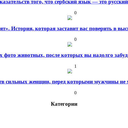
оказательств того, что сербский язык — это русски
0
дят». История, которая заставит вас поверить в в
0
 фото животных, после которых вы надолго забуде
1
ств сильных женщин, перед которыми мужчины не м
0
Категории