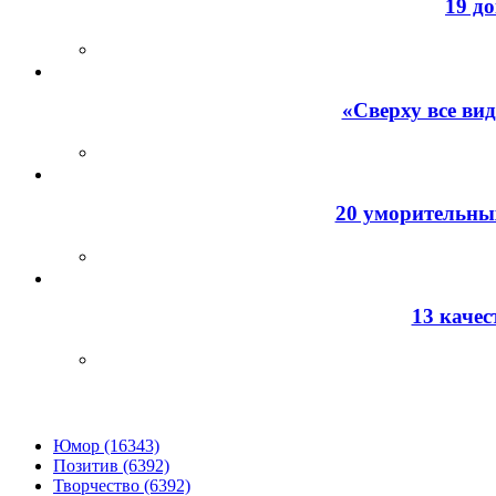
19 д
«Сверху все ви
20 уморительных
13 каче
Юмор (16343)
Позитив (6392)
Творчество (6392)