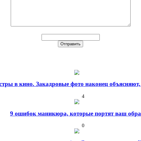
стры в кино. Закадровые фото наконец объясняют,
4
9 ошибок маникюра, которые портят ваш обра
0