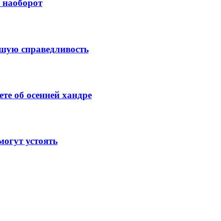
й наоборот
ысшую справедливость
те об осенней хандре
огут устоять