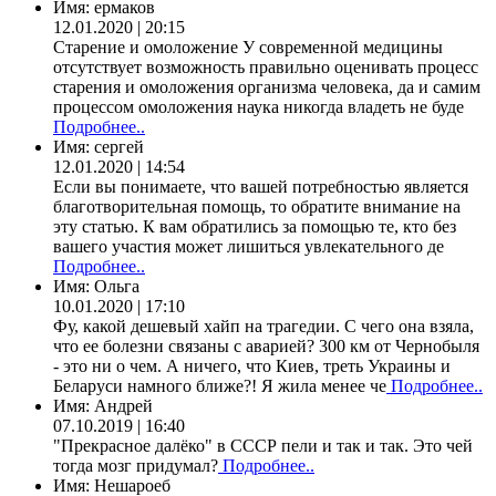
Имя:
ермаков
12.01.2020 | 20:15
Старение и омоложение У современной медицины
отсутствует возможность правильно оценивать процесс
старения и омоложения организма человека, да и самим
процессом омоложения наука никогда владеть не буде
Подробнее..
Имя:
сергей
12.01.2020 | 14:54
Если вы понимаете, что вашей потребностью является
благотворительная помощь, то обратите внимание на
эту статью. К вам обратились за помощью те, кто без
вашего участия может лишиться увлекательного де
Подробнее..
Имя:
Ольга
10.01.2020 | 17:10
Фу, какой дешевый хайп на трагедии. С чего она взяла,
что ее болезни связаны с аварией? 300 км от Чернобыля
- это ни о чем. А ничего, что Киев, треть Украины и
Беларуси намного ближе?! Я жила менее че
Подробнее..
Имя:
Андрей
07.10.2019 | 16:40
"Прекрасное далёко" в СССР пели и так и так. Это чей
тогда мозг придумал?
Подробнее..
Имя:
Нешароеб