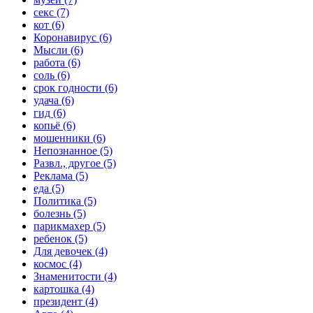
секс (7)
кот (6)
Коронавирус (6)
Мысли (6)
работа (6)
соль (6)
срок годности (6)
удача (6)
гид (6)
копьё (6)
мошенники (6)
Непознанное (5)
Развл., другое (5)
Реклама (5)
еда (5)
Политика (5)
болезнь (5)
парикмахер (5)
ребенок (5)
Для девочек (4)
космос (4)
Знаменитости (4)
картошка (4)
президент (4)