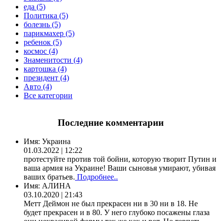
еда (5)
Политика (5)
болезнь (5)
парикмахер (5)
ребенок (5)
космос (4)
Знаменитости (4)
картошка (4)
президент (4)
Авто (4)
Все категории
Последние комментарии
Имя:
Украина
01.03.2022 | 12:22
протестуйте против той бойни, которую творит Путин и
ваша армия на Украине! Ваши сыновья умирают, убивая
ваших братьев.
Подробнее..
Имя:
АЛИНА
03.10.2020 | 21:43
Метт Деймон не был прекрасен ни в 30 ни в 18. Не
будет прекрасен и в 80. У него глубоко посажены глаза