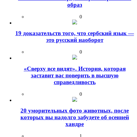
образ
0
19 доказательств того, что сербский язык —
это русский наоборот
0
«Сверху все видят». История, которая
заставит вас поверить в высшую
справедливость
0
20 уморительных фото животных, после
которых вы надолго забудете об осенней
хандре
1