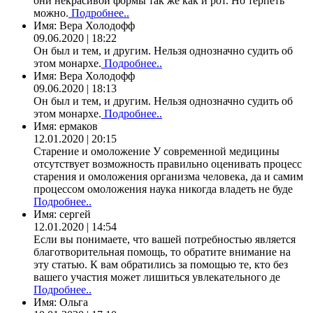
они некрасивой формы так же как и рот. Но терпеть
можно.
Подробнее..
Имя:
Вера Холодофф
09.06.2020 | 18:22
Он был и тем, и другим. Нельзя однозначно судить об
этом монархе.
Подробнее..
Имя:
Вера Холодофф
09.06.2020 | 18:13
Он был и тем, и другим. Нельзя однозначно судить об
этом монархе.
Подробнее..
Имя:
ермаков
12.01.2020 | 20:15
Старение и омоложение У современной медицины
отсутствует возможность правильно оценивать процесс
старения и омоложения организма человека, да и самим
процессом омоложения наука никогда владеть не буде
Подробнее..
Имя:
сергей
12.01.2020 | 14:54
Если вы понимаете, что вашей потребностью является
благотворительная помощь, то обратите внимание на
эту статью. К вам обратились за помощью те, кто без
вашего участия может лишиться увлекательного де
Подробнее..
Имя:
Ольга