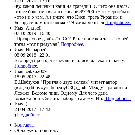
10.01.2020 | 17:10
Фу, какой дешевый хайп на трагедии. С чего она взяла,
что ее болезни связаны с аварией? 300 км от Чернобыля
- это ни о чем. А ничего, что Киев, треть Украины и
Беларуси намного ближе?! Я жила менее че
Подробнее..
Имя:
Андрей
07.10.2019 | 16:40
"Прекрасное далёко" в СССР пели и так и так. Это чей
тогда мозг придумал?
Подробнее..
Имя:
Нешароеб
08.09.2018 | 22:01
Это бред про то, что земля не плоская, чекайте науку!
Подробнее..
Имя:
zakko2009
18.05.2017 | 22:48
В.Шебзухов "Притча о двух волках" читает автор
(видео) https://youtu.be/oyO3Qr_ai4c Между Правдою и
Ложью, Ведомо лишь Одному, Для чего дана
возможность Сделать выбор – самому! Инд
Подробнее..
Имя:
)
24.04.2017 | 17:43
)
Подробнее..
Контакты
Обнаружили ошибку