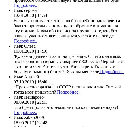
процессом омоложения наука никогда владеть не буде
Подробнее..
Имя:
сергей
12.01.2020 | 14:54
Если вы понимаете, что вашей потребностью является
благотворительная помощь, то обратите внимание на
эту статью. К вам обратились за помощью те, кто без
вашего участия может лишиться увлекательного де
Подробнее..
Имя:
Ольга
10.01.2020 | 17:10
Фу, какой дешевый хайп на трагедии. С чего она взяла,
что ее болезни связаны с аварией? 300 км от Чернобыля
- это ни о чем. А ничего, что Киев, треть Украины и
Беларуси намного ближе?! Я жила менее че
Подробнее..
Имя:
Андрей
07.10.2019 | 16:40
"Прекрасное далёко" в СССР пели и так и так. Это чей
тогда мозг придумал?
Подробнее..
Имя:
Нешароеб
08.09.2018 | 22:01
Это бред про то, что земля не плоская, чекайте науку!
Подробнее..
Имя:
zakko2009
18.05.2017 | 22:48