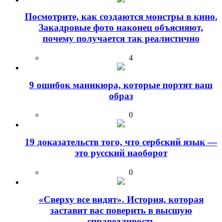
Посмотрите, как создаются монстры в кино.
Закадровые фото наконец объясняют,
почему получается так реалистично
4
9 ошибок маникюра, которые портят ваш
образ
0
19 доказательств того, что сербский язык —
это русский наоборот
0
«Сверху все видят». История, которая
заставит вас поверить в высшую
справедливость