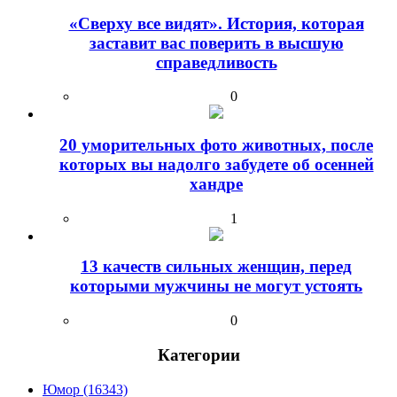
«Сверху все видят». История, которая
заставит вас поверить в высшую
справедливость
0
20 уморительных фото животных, после
которых вы надолго забудете об осенней
хандре
1
13 качеств сильных женщин, перед
которыми мужчины не могут устоять
0
Категории
Юмор (16343)