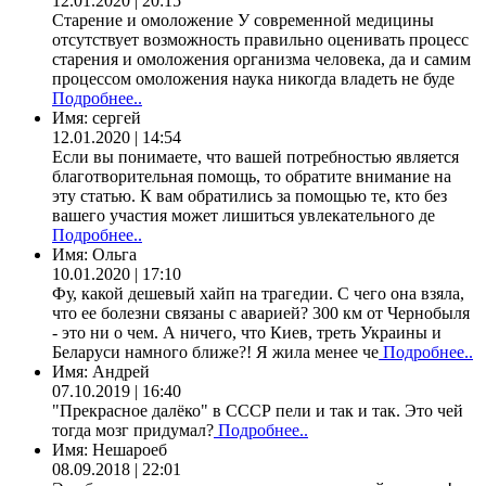
12.01.2020 | 20:15
Старение и омоложение У современной медицины
отсутствует возможность правильно оценивать процесс
старения и омоложения организма человека, да и самим
процессом омоложения наука никогда владеть не буде
Подробнее..
Имя:
сергей
12.01.2020 | 14:54
Если вы понимаете, что вашей потребностью является
благотворительная помощь, то обратите внимание на
эту статью. К вам обратились за помощью те, кто без
вашего участия может лишиться увлекательного де
Подробнее..
Имя:
Ольга
10.01.2020 | 17:10
Фу, какой дешевый хайп на трагедии. С чего она взяла,
что ее болезни связаны с аварией? 300 км от Чернобыля
- это ни о чем. А ничего, что Киев, треть Украины и
Беларуси намного ближе?! Я жила менее че
Подробнее..
Имя:
Андрей
07.10.2019 | 16:40
"Прекрасное далёко" в СССР пели и так и так. Это чей
тогда мозг придумал?
Подробнее..
Имя:
Нешароеб
08.09.2018 | 22:01