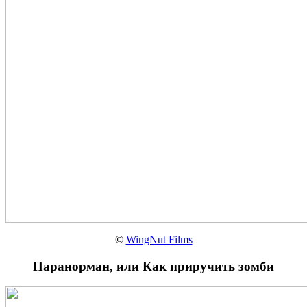
©
WingNut Films
Паранорман, или Как приручить зомби