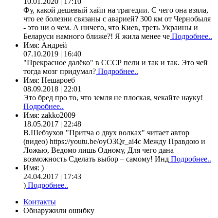
10.01.2020 | 17:10
Фу, какой дешевый хайп на трагедии. С чего она взяла,
что ее болезни связаны с аварией? 300 км от Чернобыля
- это ни о чем. А ничего, что Киев, треть Украины и
Беларуси намного ближе?! Я жила менее че
Подробнее..
Имя:
Андрей
07.10.2019 | 16:40
"Прекрасное далёко" в СССР пели и так и так. Это чей
тогда мозг придумал?
Подробнее..
Имя:
Нешароеб
08.09.2018 | 22:01
Это бред про то, что земля не плоская, чекайте науку!
Подробнее..
Имя:
zakko2009
18.05.2017 | 22:48
В.Шебзухов "Притча о двух волках" читает автор
(видео) https://youtu.be/oyO3Qr_ai4c Между Правдою и
Ложью, Ведомо лишь Одному, Для чего дана
возможность Сделать выбор – самому! Инд
Подробнее..
Имя:
)
24.04.2017 | 17:43
)
Подробнее..
Контакты
Обнаружили ошибку