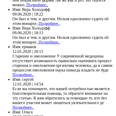
они некрасивой формы так же как и рот. Но терпеть
можно.
Подробнее..
Имя:
Вера Холодофф
09.06.2020 | 18:22
Он был и тем, и другим. Нельзя однозначно судить об
этом монархе.
Подробнее..
Имя:
Вера Холодофф
09.06.2020 | 18:13
Он был и тем, и другим. Нельзя однозначно судить об
этом монархе.
Подробнее..
Имя:
ермаков
12.01.2020 | 20:15
Старение и омоложение У современной медицины
отсутствует возможность правильно оценивать процесс
старения и омоложения организма человека, да и самим
процессом омоложения наука никогда владеть не буде
Подробнее..
Имя:
сергей
12.01.2020 | 14:54
Если вы понимаете, что вашей потребностью является
благотворительная помощь, то обратите внимание на
эту статью. К вам обратились за помощью те, кто без
вашего участия может лишиться увлекательного де
Подробнее..
Имя:
Ольга