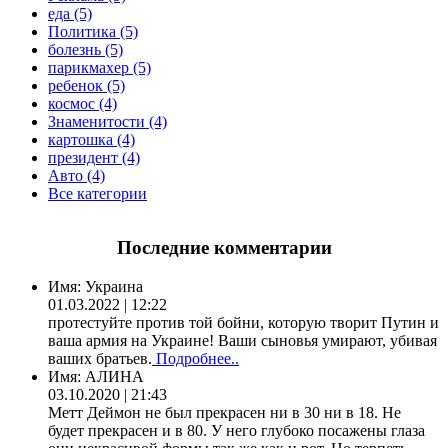
еда (5)
Политика (5)
болезнь (5)
парикмахер (5)
ребенок (5)
космос (4)
Знаменитости (4)
картошка (4)
президент (4)
Авто (4)
Все категории
Последние комментарии
Имя:
Украина
01.03.2022 | 12:22
протестуйте против той бойни, которую творит Путин и
ваша армия на Украине! Ваши сыновья умирают, убивая
ваших братьев.
Подробнее..
Имя:
АЛИНА
03.10.2020 | 21:43
Метт Деймон не был прекрасен ни в 30 ни в 18. Не
будет прекрасен и в 80. У него глубоко посажены глаза