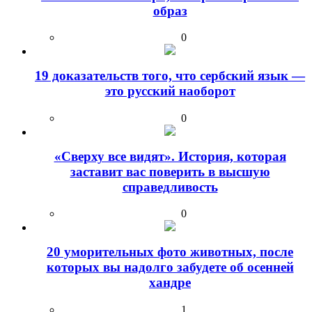
образ
0
19 доказательств того, что сербский язык —
это русский наоборот
0
«Сверху все видят». История, которая
заставит вас поверить в высшую
справедливость
0
20 уморительных фото животных, после
которых вы надолго забудете об осенней
хандре
1