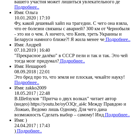
вашего участия может лишиться увлекательного де
Подробнее..
Имя:
Ольга
10.01.2020 | 17:10
Фу, какой дешевый хайп на трагедии. С чего она взяла,
что ее болезни связаны с аварией? 300 км от Чернобыля
- это ни о чем. А ничего, что Киев, треть Украины и
Беларуси намного ближе?! Я жила менее че
Подробнее..
Имя:
Андрей
07.10.2019 | 16:40
"Прекрасное далёко" в СССР пели и так и так. Это чей
тогда мозг придумал?
Подробнее..
Имя:
Нешароеб
08.09.2018 | 22:01
Это бред про то, что земля не плоская, чекайте науку!
Подробнее..
Имя:
zakko2009
18.05.2017 | 22:48
В.Шебзухов "Притча о двух волках" читает автор
(видео) https://youtu.be/oyO3Qr_ai4c Между Правдою и
Ложью, Ведомо лишь Одному, Для чего дана
возможность Сделать выбор – самому! Инд
Подробнее..
Имя:
)
24.04.2017 | 17:43
)
Подробнее..