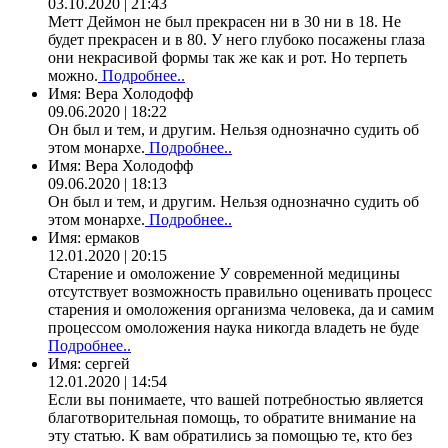
03.10.2020 | 21:43
Метт Деймон не был прекрасен ни в 30 ни в 18. Не
будет прекрасен и в 80. У него глубоко посажены глаза
они некрасивой формы так же как и рот. Но терпеть
можно.
Подробнее..
Имя:
Вера Холодофф
09.06.2020 | 18:22
Он был и тем, и другим. Нельзя однозначно судить об
этом монархе.
Подробнее..
Имя:
Вера Холодофф
09.06.2020 | 18:13
Он был и тем, и другим. Нельзя однозначно судить об
этом монархе.
Подробнее..
Имя:
ермаков
12.01.2020 | 20:15
Старение и омоложение У современной медицины
отсутствует возможность правильно оценивать процесс
старения и омоложения организма человека, да и самим
процессом омоложения наука никогда владеть не буде
Подробнее..
Имя:
сергей
12.01.2020 | 14:54
Если вы понимаете, что вашей потребностью является
благотворительная помощь, то обратите внимание на
эту статью. К вам обратились за помощью те, кто без