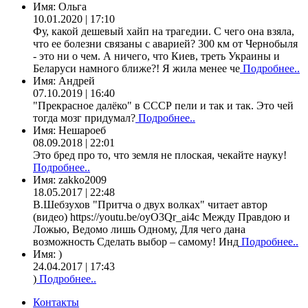
Имя:
Ольга
10.01.2020 | 17:10
Фу, какой дешевый хайп на трагедии. С чего она взяла,
что ее болезни связаны с аварией? 300 км от Чернобыля
- это ни о чем. А ничего, что Киев, треть Украины и
Беларуси намного ближе?! Я жила менее че
Подробнее..
Имя:
Андрей
07.10.2019 | 16:40
"Прекрасное далёко" в СССР пели и так и так. Это чей
тогда мозг придумал?
Подробнее..
Имя:
Нешароеб
08.09.2018 | 22:01
Это бред про то, что земля не плоская, чекайте науку!
Подробнее..
Имя:
zakko2009
18.05.2017 | 22:48
В.Шебзухов "Притча о двух волках" читает автор
(видео) https://youtu.be/oyO3Qr_ai4c Между Правдою и
Ложью, Ведомо лишь Одному, Для чего дана
возможность Сделать выбор – самому! Инд
Подробнее..
Имя:
)
24.04.2017 | 17:43
)
Подробнее..
Контакты