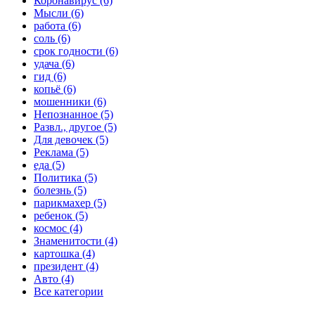
Коронавирус (6)
Мысли (6)
работа (6)
соль (6)
срок годности (6)
удача (6)
гид (6)
копьё (6)
мошенники (6)
Непознанное (5)
Развл., другое (5)
Для девочек (5)
Реклама (5)
еда (5)
Политика (5)
болезнь (5)
парикмахер (5)
ребенок (5)
космос (4)
Знаменитости (4)
картошка (4)
президент (4)
Авто (4)
Все категории