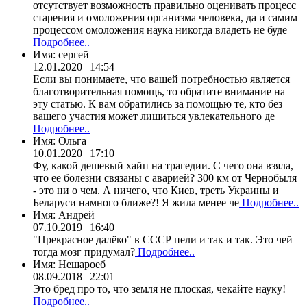
отсутствует возможность правильно оценивать процесс
старения и омоложения организма человека, да и самим
процессом омоложения наука никогда владеть не буде
Подробнее..
Имя:
сергей
12.01.2020 | 14:54
Если вы понимаете, что вашей потребностью является
благотворительная помощь, то обратите внимание на
эту статью. К вам обратились за помощью те, кто без
вашего участия может лишиться увлекательного де
Подробнее..
Имя:
Ольга
10.01.2020 | 17:10
Фу, какой дешевый хайп на трагедии. С чего она взяла,
что ее болезни связаны с аварией? 300 км от Чернобыля
- это ни о чем. А ничего, что Киев, треть Украины и
Беларуси намного ближе?! Я жила менее че
Подробнее..
Имя:
Андрей
07.10.2019 | 16:40
"Прекрасное далёко" в СССР пели и так и так. Это чей
тогда мозг придумал?
Подробнее..
Имя:
Нешароеб
08.09.2018 | 22:01
Это бред про то, что земля не плоская, чекайте науку!
Подробнее..