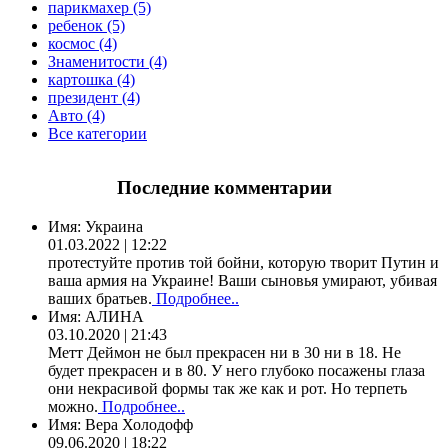
парикмахер (5)
ребенок (5)
космос (4)
Знаменитости (4)
картошка (4)
президент (4)
Авто (4)
Все категории
Последние комментарии
Имя:
Украина
01.03.2022 | 12:22
протестуйте против той бойни, которую творит Путин и
ваша армия на Украине! Ваши сыновья умирают, убивая
ваших братьев.
Подробнее..
Имя:
АЛИНА
03.10.2020 | 21:43
Метт Деймон не был прекрасен ни в 30 ни в 18. Не
будет прекрасен и в 80. У него глубоко посажены глаза
они некрасивой формы так же как и рот. Но терпеть
можно.
Подробнее..
Имя:
Вера Холодофф
09.06.2020 | 18:22