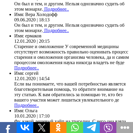
Он был и тем, и другим. Нельзя однозначно судить об
этом монархе.
Подробнее..
Имя:
Вера Холодофф
09.06.2020 | 18:13
Он был и тем, и другим. Нельзя однозначно судить об
этом монархе.
Подробнее..
Имя:
ермаков
12.01.2020 | 20:15
Старение и омоложение У современной медицины
отсутствует возможность правильно оценивать процесс
старения и омоложения организма человека, да и самим
процессом омоложения наука никогда владеть не буде
Подробнее..
Имя:
сергей
12.01.2020 | 14:54
Если вы понимаете, что вашей потребностью является
благотворительная помощь, то обратите внимание на
эту статью. К вам обратились за помощью те, кто без
вашего участия может лишиться увлекательного де
Подробнее..
Имя:
Ольга
10.01.2020 | 17:10
Фу, какой дешевый хайп на трагедии. С чего она взяла,
что ее болезни связаны с аварией? 300 км от Чернобыля
- это ни о чем. А ничего, что Киев, треть Украины и