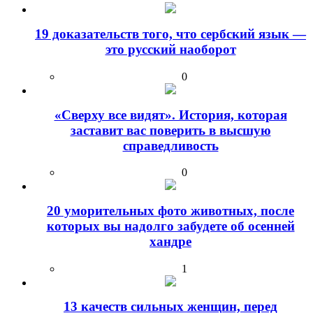
19 доказательств того, что сербский язык —
это русский наоборот
0
«Сверху все видят». История, которая
заставит вас поверить в высшую
справедливость
0
20 уморительных фото животных, после
которых вы надолго забудете об осенней
хандре
1
13 качеств сильных женщин, перед