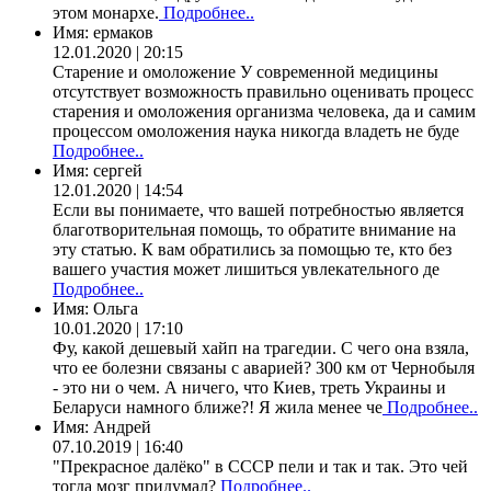
этом монархе.
Подробнее..
Имя:
ермаков
12.01.2020 | 20:15
Старение и омоложение У современной медицины
отсутствует возможность правильно оценивать процесс
старения и омоложения организма человека, да и самим
процессом омоложения наука никогда владеть не буде
Подробнее..
Имя:
сергей
12.01.2020 | 14:54
Если вы понимаете, что вашей потребностью является
благотворительная помощь, то обратите внимание на
эту статью. К вам обратились за помощью те, кто без
вашего участия может лишиться увлекательного де
Подробнее..
Имя:
Ольга
10.01.2020 | 17:10
Фу, какой дешевый хайп на трагедии. С чего она взяла,
что ее болезни связаны с аварией? 300 км от Чернобыля
- это ни о чем. А ничего, что Киев, треть Украины и
Беларуси намного ближе?! Я жила менее че
Подробнее..
Имя:
Андрей
07.10.2019 | 16:40
"Прекрасное далёко" в СССР пели и так и так. Это чей
тогда мозг придумал?
Подробнее..