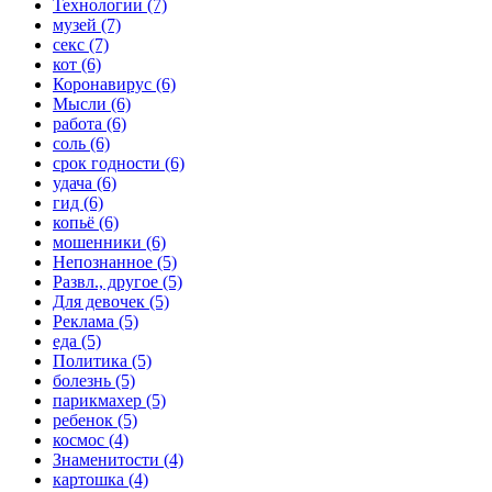
Технологии (7)
музей (7)
секс (7)
кот (6)
Коронавирус (6)
Мысли (6)
работа (6)
соль (6)
срок годности (6)
удача (6)
гид (6)
копьё (6)
мошенники (6)
Непознанное (5)
Развл., другое (5)
Для девочек (5)
Реклама (5)
еда (5)
Политика (5)
болезнь (5)
парикмахер (5)
ребенок (5)
космос (4)
Знаменитости (4)
картошка (4)