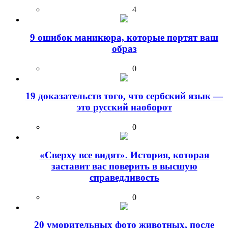
4
9 ошибок маникюра, которые портят ваш
образ
0
19 доказательств того, что сербский язык —
это русский наоборот
0
«Сверху все видят». История, которая
заставит вас поверить в высшую
справедливость
0
20 уморительных фото животных, после