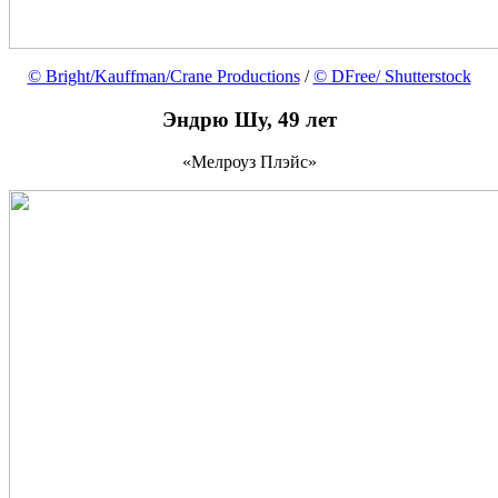
© Bright/Kauffman/Crane Productions
/
© DFree/ Shutterstock
Эндрю Шу, 49 лет
«Мелроуз Плэйс»