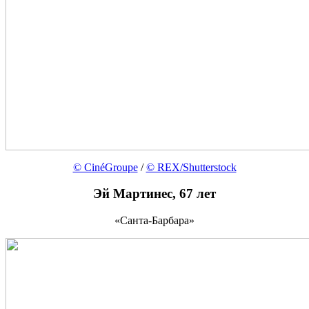
© CinéGroupe
/
© REX/Shutterstock
Эй Мартинес, 67 лет
«Санта-Барбара»