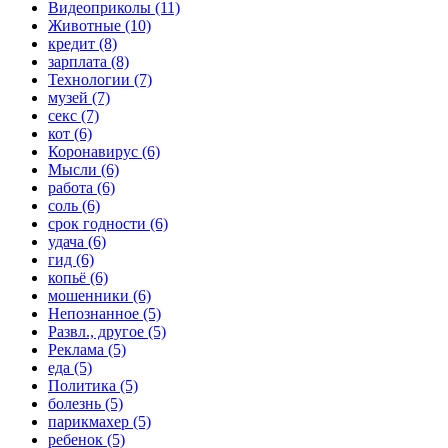
Видеоприколы (11)
Животные (10)
кредит (8)
зарплата (8)
Технологии (7)
музей (7)
секс (7)
кот (6)
Коронавирус (6)
Мысли (6)
работа (6)
соль (6)
срок годности (6)
удача (6)
гид (6)
копьё (6)
мошенники (6)
Непознанное (5)
Развл., другое (5)
Реклама (5)
еда (5)
Политика (5)
болезнь (5)
парикмахер (5)
ребенок (5)