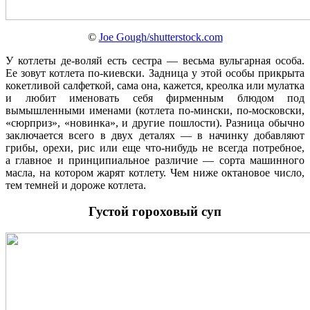
©
Joe Gough/shutterstock.com
У котлеты де-воляй есть сестра — весьма вульгарная особа.
Ее зовут котлета по-киевски. Задница у этой особы прикрыта
кокетливой салфеткой, сама она, кажется, креолка или мулатка
и любит именовать себя фирменным блюдом под
вымышленными именами (котлета по-мински, по-московски,
«сюрприз», «новинка», и другие пошлости). Разница обычно
заключается всего в двух деталях — в начинку добавляют
грибы, орехи, рис или еще что-нибудь не всегда потребное,
а главное и принципиальное различие — сорта машинного
масла, на котором жарят котлету. Чем ниже октановое число,
тем темней и дороже котлета.
Густой гороховый суп