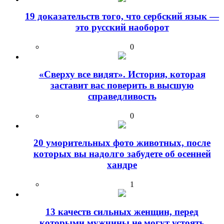
19 доказательств того, что сербский язык —
это русский наоборот
0
«Сверху все видят». История, которая
заставит вас поверить в высшую
справедливость
0
20 уморительных фото животных, после
которых вы надолго забудете об осенней
хандре
1
13 качеств сильных женщин, перед
которыми мужчины не могут устоять