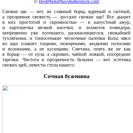
©
BestPhotoPlus/shutterstock.com
Свежие щи — нет, не славный борщ, ядреный и сытный,
а прозрачная свежесть — русские свежие щи! Все дышит
в них простотой и скромностью — и капустный ажур,
и картошечка мелкой насечки, и лохмоток помидора,
непременно уже потекшего, расквасившегося, свежайшей
тухлятинки, и тонюсенькие чесночные палочки Коха; мясо
во щах плавает тощими, нежирными, жидкими полосами
и волокнами, а не кусищами. Сметана, опять же не как
в борще — от пуза, а скромно, чайной ложкой, посередине
тарелки. Чистота и прозрачность бульона — вот эстетика
свежих щей, невесты стола нашего.
Сочная буженина