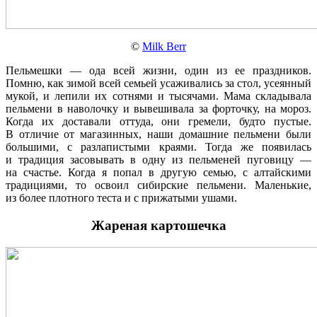
©
Milk Berr
Пельмешки — ода всей жизни, один из ее праздников.
Помню, как зимой всей семьей усаживались за стол, усеянный
мукой, и лепили их сотнями и тысячами. Мама складывала
пельмени в наволочку и вывешивала за форточку, на мороз.
Когда их доставали оттуда, они гремели, будто пустые.
В отличие от магазинных, наши домашние пельмени были
большими, с разлапистыми краями. Тогда же появилась
и традиция засовывать в одну из пельменей пуговицу —
на счастье. Когда я попал в другую семью, с алтайскими
традициями, то освоил сибирские пельмени. Маленькие,
из более плотного теста и с прижатыми ушами.
Жареная картошечка