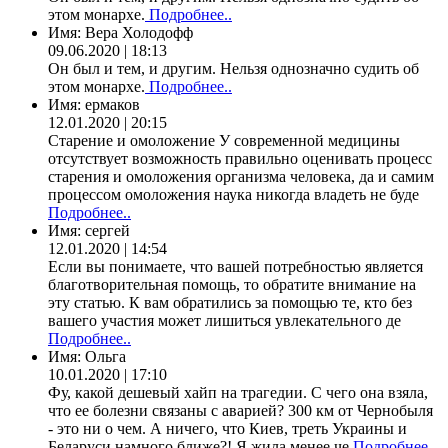
этом монархе.
Подробнее..
Имя:
Вера Холодофф
09.06.2020 | 18:13
Он был и тем, и другим. Нельзя однозначно судить об
этом монархе.
Подробнее..
Имя:
ермаков
12.01.2020 | 20:15
Старение и омоложение У современной медицины
отсутствует возможность правильно оценивать процесс
старения и омоложения организма человека, да и самим
процессом омоложения наука никогда владеть не буде
Подробнее..
Имя:
сергей
12.01.2020 | 14:54
Если вы понимаете, что вашей потребностью является
благотворительная помощь, то обратите внимание на
эту статью. К вам обратились за помощью те, кто без
вашего участия может лишиться увлекательного де
Подробнее..
Имя:
Ольга
10.01.2020 | 17:10
Фу, какой дешевый хайп на трагедии. С чего она взяла,
что ее болезни связаны с аварией? 300 км от Чернобыля
- это ни о чем. А ничего, что Киев, треть Украины и
Беларуси намного ближе?! Я жила менее че
Подробнее..