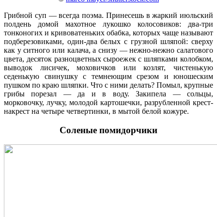
Грибной суп — всегда поэма. Принесешь в жаркий июльский
полдень домой махотное лукошко колосовиков: два-три
тонконогих и кривоватеньких обабка, которых чаще называют
подберезовиками, один-два белых с грузной шляпой: сверху
как у ситного или калача, а снизу — нежно-нежно салатового
цвета, десяток разноцветных сыроежек с шляпками колобком,
выводок лисичек, моховичков или козлят, чистенькую
седенькую свинушку с темнеющим срезом и юношеским
пушком по краю шляпки. Что с ними делать? Помыл, крупные
грибы порезал — да и в воду. Закипела — сольцы,
морковочку, лучку, молодой картошечки, разрубленной крест-
накрест на четыре четвертинки, в мытой белой кожуре.
Соленые помидорчики