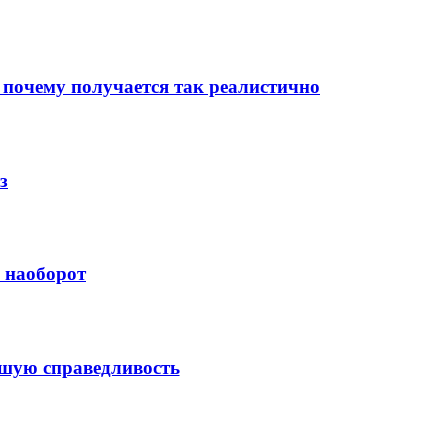
 почему получается так реалистично
з
й наоборот
ысшую справедливость