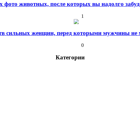
 фото животных, после которых вы надолго забуде
1
ств сильных женщин, перед которыми мужчины не м
0
Категории