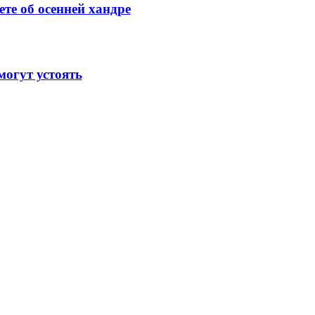
те об осенней хандре
огут устоять