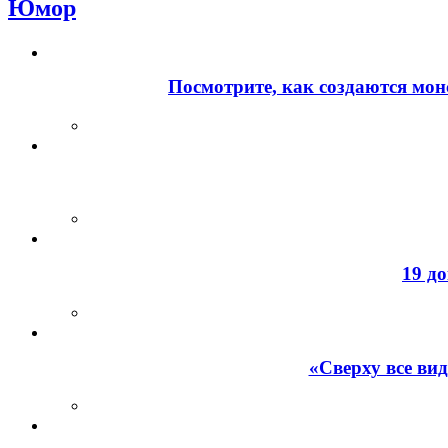
Юмор
Посмотрите, как создаются мон
19 д
«Сверху все ви