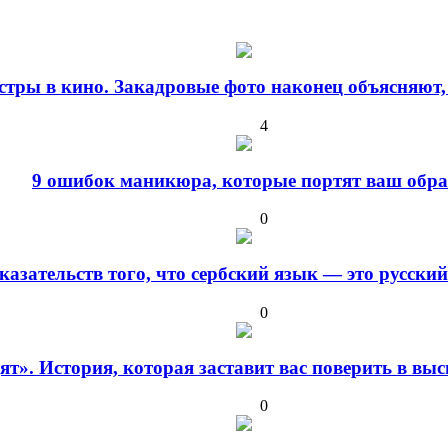
стры в кино. Закадровые фото наконец объясняют,
4
9 ошибок маникюра, которые портят ваш обра
0
оказательств того, что сербский язык — это русски
0
дят». История, которая заставит вас поверить в в
0