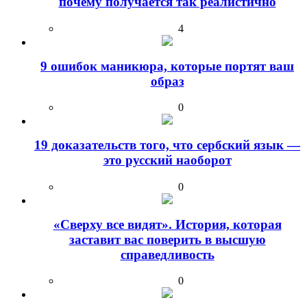
почему получается так реалистично
4
9 ошибок маникюра, которые портят ваш
образ
0
19 доказательств того, что сербский язык —
это русский наоборот
0
«Сверху все видят». История, которая
заставит вас поверить в высшую
справедливость
0