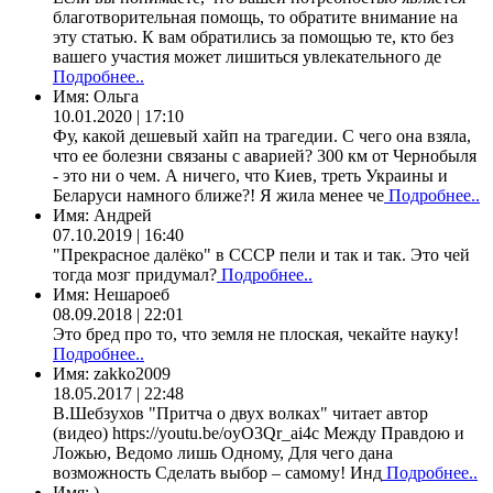
благотворительная помощь, то обратите внимание на
эту статью. К вам обратились за помощью те, кто без
вашего участия может лишиться увлекательного де
Подробнее..
Имя:
Ольга
10.01.2020 | 17:10
Фу, какой дешевый хайп на трагедии. С чего она взяла,
что ее болезни связаны с аварией? 300 км от Чернобыля
- это ни о чем. А ничего, что Киев, треть Украины и
Беларуси намного ближе?! Я жила менее че
Подробнее..
Имя:
Андрей
07.10.2019 | 16:40
"Прекрасное далёко" в СССР пели и так и так. Это чей
тогда мозг придумал?
Подробнее..
Имя:
Нешароеб
08.09.2018 | 22:01
Это бред про то, что земля не плоская, чекайте науку!
Подробнее..
Имя:
zakko2009
18.05.2017 | 22:48
В.Шебзухов "Притча о двух волках" читает автор
(видео) https://youtu.be/oyO3Qr_ai4c Между Правдою и
Ложью, Ведомо лишь Одному, Для чего дана
возможность Сделать выбор – самому! Инд
Подробнее..
Имя:
)