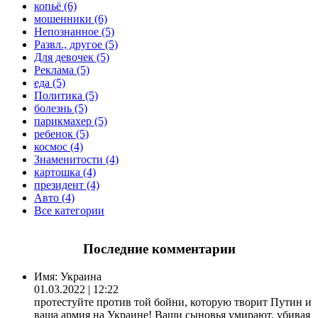
копьё (6)
мошенники (6)
Непознанное (5)
Развл., другое (5)
Для девочек (5)
Реклама (5)
еда (5)
Политика (5)
болезнь (5)
парикмахер (5)
ребенок (5)
космос (4)
Знаменитости (4)
картошка (4)
президент (4)
Авто (4)
Все категории
Последние комментарии
Имя:
Украина
01.03.2022 | 12:22
протестуйте против той бойни, которую творит Путин и
ваша армия на Украине! Ваши сыновья умирают, убивая