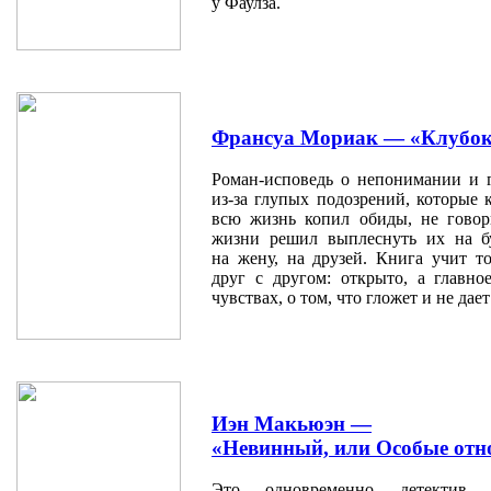
у Фаулза.
Франсуа Мориак — «Клубок
Роман-исповедь о непонимании и 
из-за глупых подозрений, которые 
всю жизнь копил обиды, не говор
жизни решил выплеснуть их на б
на жену, на друзей. Книга учит то
друг с другом: открыто, а главно
чувствах, о том, что гложет и не дает
Иэн Макьюэн —
«Невинный, или Особые от
Это одновременно детектив, п