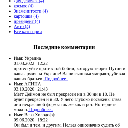
Для девочек (4)
космос (4)
Знаменитости (4)
картошка (4)
президент (4)
Авто (4)
Все категории
Последние комментарии
Имя:
Украина
01.03.2022 | 12:22
протестуйте против той бойни, которую творит Путин и
ваша армия на Украине! Ваши сыновья умирают, убивая
ваших братьев.
Подробнее..
Имя:
АЛИНА
03.10.2020 | 21:43
Метт Деймон не был прекрасен ни в 30 ни в 18. Не
будет прекрасен и в 80. У него глубоко посажены глаза
они некрасивой формы так же как и рот. Но терпеть
можно.
Подробнее..
Имя:
Вера Холодофф
09.06.2020 | 18:22
Он был и тем, и другим. Нельзя однозначно судить об