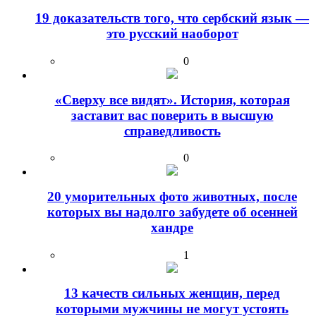
19 доказательств того, что сербский язык —
это русский наоборот
0
«Сверху все видят». История, которая
заставит вас поверить в высшую
справедливость
0
20 уморительных фото животных, после
которых вы надолго забудете об осенней
хандре
1
13 качеств сильных женщин, перед
которыми мужчины не могут устоять