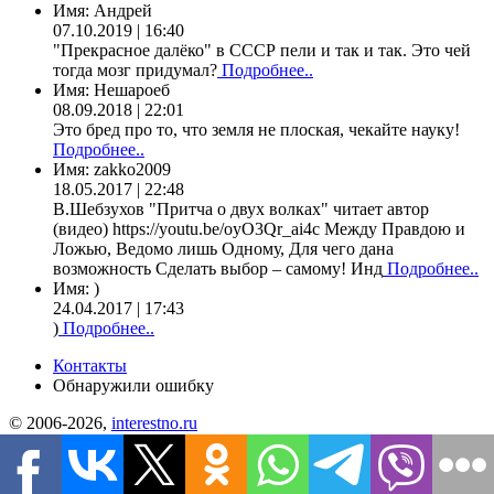
Имя:
Андрей
07.10.2019 | 16:40
"Прекрасное далёко" в СССР пели и так и так. Это чей
тогда мозг придумал?
Подробнее..
Имя:
Нешароеб
08.09.2018 | 22:01
Это бред про то, что земля не плоская, чекайте науку!
Подробнее..
Имя:
zakko2009
18.05.2017 | 22:48
В.Шебзухов "Притча о двух волках" читает автор
(видео) https://youtu.be/oyO3Qr_ai4c Между Правдою и
Ложью, Ведомо лишь Одному, Для чего дана
возможность Сделать выбор – самому! Инд
Подробнее..
Имя:
)
24.04.2017 | 17:43
)
Подробнее..
Контакты
Обнаружили ошибку
© 2006-2026,
interestno.ru