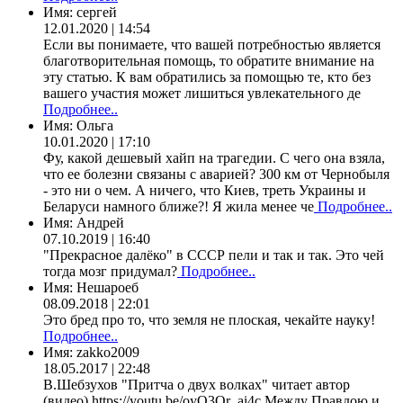
Имя:
сергей
12.01.2020 | 14:54
Если вы понимаете, что вашей потребностью является
благотворительная помощь, то обратите внимание на
эту статью. К вам обратились за помощью те, кто без
вашего участия может лишиться увлекательного де
Подробнее..
Имя:
Ольга
10.01.2020 | 17:10
Фу, какой дешевый хайп на трагедии. С чего она взяла,
что ее болезни связаны с аварией? 300 км от Чернобыля
- это ни о чем. А ничего, что Киев, треть Украины и
Беларуси намного ближе?! Я жила менее че
Подробнее..
Имя:
Андрей
07.10.2019 | 16:40
"Прекрасное далёко" в СССР пели и так и так. Это чей
тогда мозг придумал?
Подробнее..
Имя:
Нешароеб
08.09.2018 | 22:01
Это бред про то, что земля не плоская, чекайте науку!
Подробнее..
Имя:
zakko2009
18.05.2017 | 22:48
В.Шебзухов "Притча о двух волках" читает автор
(видео) https://youtu.be/oyO3Qr_ai4c Между Правдою и