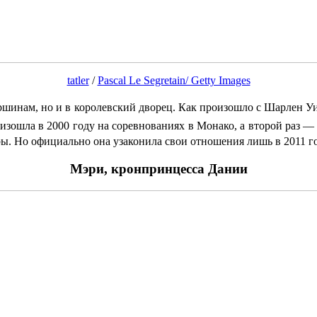
tatler
/
Pascal Le Segretain/ Getty Images
ршинам, но и в королевский дворец. Как произошло с Шарлен У
оизошла в 2000 году на соревнованиях
в Монако, а второй раз — 
ры. Но официально она узаконила свои отношения лишь в 2011 го
Мэри, кронпринцесса Дании