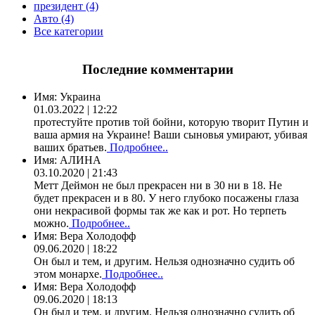
президент (4)
Авто (4)
Все категории
Последние комментарии
Имя:
Украина
01.03.2022 | 12:22
протестуйте против той бойни, которую творит Путин и
ваша армия на Украине! Ваши сыновья умирают, убивая
ваших братьев.
Подробнее..
Имя:
АЛИНА
03.10.2020 | 21:43
Метт Деймон не был прекрасен ни в 30 ни в 18. Не
будет прекрасен и в 80. У него глубоко посажены глаза
они некрасивой формы так же как и рот. Но терпеть
можно.
Подробнее..
Имя:
Вера Холодофф
09.06.2020 | 18:22
Он был и тем, и другим. Нельзя однозначно судить об
этом монархе.
Подробнее..
Имя:
Вера Холодофф
09.06.2020 | 18:13
Он был и тем, и другим. Нельзя однозначно судить об