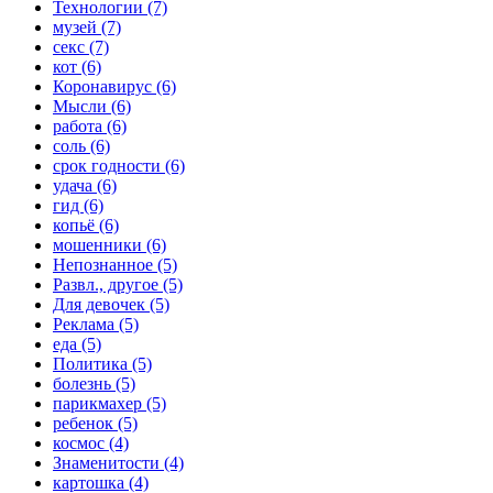
Технологии (7)
музей (7)
секс (7)
кот (6)
Коронавирус (6)
Мысли (6)
работа (6)
соль (6)
срок годности (6)
удача (6)
гид (6)
копьё (6)
мошенники (6)
Непознанное (5)
Развл., другое (5)
Для девочек (5)
Реклама (5)
еда (5)
Политика (5)
болезнь (5)
парикмахер (5)
ребенок (5)
космос (4)
Знаменитости (4)
картошка (4)