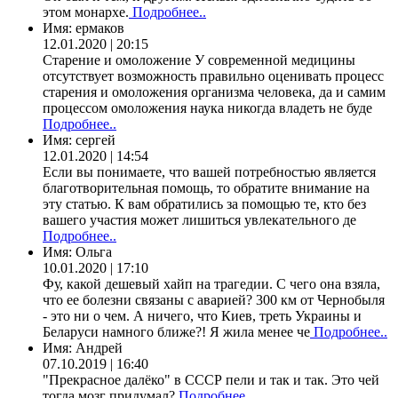
этом монархе.
Подробнее..
Имя:
ермаков
12.01.2020 | 20:15
Старение и омоложение У современной медицины
отсутствует возможность правильно оценивать процесс
старения и омоложения организма человека, да и самим
процессом омоложения наука никогда владеть не буде
Подробнее..
Имя:
сергей
12.01.2020 | 14:54
Если вы понимаете, что вашей потребностью является
благотворительная помощь, то обратите внимание на
эту статью. К вам обратились за помощью те, кто без
вашего участия может лишиться увлекательного де
Подробнее..
Имя:
Ольга
10.01.2020 | 17:10
Фу, какой дешевый хайп на трагедии. С чего она взяла,
что ее болезни связаны с аварией? 300 км от Чернобыля
- это ни о чем. А ничего, что Киев, треть Украины и
Беларуси намного ближе?! Я жила менее че
Подробнее..
Имя:
Андрей
07.10.2019 | 16:40
"Прекрасное далёко" в СССР пели и так и так. Это чей
тогда мозг придумал?
Подробнее..