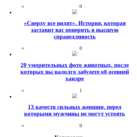
0
«Сверху все видят». История, которая
заставит вас поверить в высшую
справедливость
0
20 уморительных фото животных, после
которых вы надолго забудете об осенней
хандре
1
13 качеств сильных женщин, перед
которыми мужчины не могут устоять
0