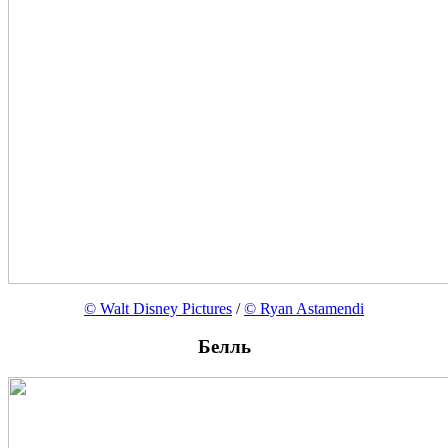
© Walt Disney Pictures
/
© Ryan Astamendi
Белль