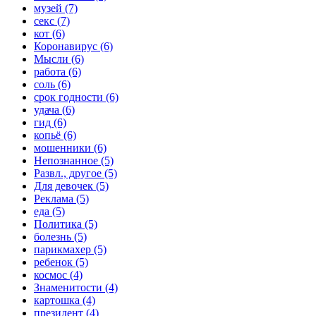
музей (7)
секс (7)
кот (6)
Коронавирус (6)
Мысли (6)
работа (6)
соль (6)
срок годности (6)
удача (6)
гид (6)
копьё (6)
мошенники (6)
Непознанное (5)
Развл., другое (5)
Для девочек (5)
Реклама (5)
еда (5)
Политика (5)
болезнь (5)
парикмахер (5)
ребенок (5)
космос (4)
Знаменитости (4)
картошка (4)
президент (4)