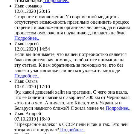
этом монархе.
Подробнее..
Имя:
ермаков
12.01.2020 | 20:15
Старение и омоложение У современной медицины
отсутствует возможность правильно оценивать процесс
старения и омоложения организма человека, да и самим
процессом омоложения наука никогда владеть не буде
Подробнее..
Имя:
сергей
12.01.2020 | 14:54
Если вы понимаете, что вашей потребностью является
благотворительная помощь, то обратите внимание на
эту статью. К вам обратились за помощью те, кто без
вашего участия может лишиться увлекательного де
Подробнее..
Имя:
Ольга
10.01.2020 | 17:10
Фу, какой дешевый хайп на трагедии. С чего она взяла,
что ее болезни связаны с аварией? 300 км от Чернобыля
- это ни о чем. А ничего, что Киев, треть Украины и
Беларуси намного ближе?! Я жила менее че
Подробнее..
Имя:
Андрей
07.10.2019 | 16:40
"Прекрасное далёко" в СССР пели и так и так. Это чей
тогда мозг придумал?
Подробнее..