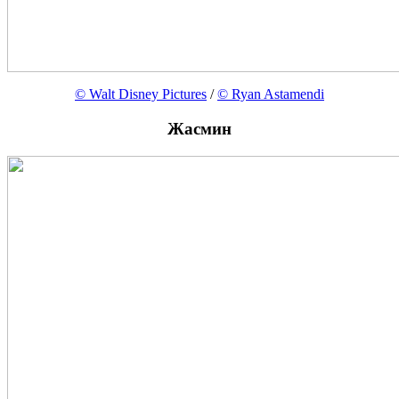
© Walt Disney Pictures
/
© Ryan Astamendi
Жасмин