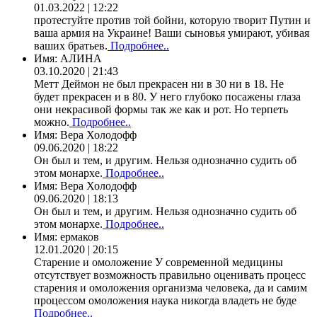
01.03.2022 | 12:22
протестуйте против той бойни, которую творит Путин и
ваша армия на Украине! Ваши сыновья умирают, убивая
ваших братьев.
Подробнее..
Имя:
АЛИНА
03.10.2020 | 21:43
Метт Деймон не был прекрасен ни в 30 ни в 18. Не
будет прекрасен и в 80. У него глубоко посажены глаза
они некрасивой формы так же как и рот. Но терпеть
можно.
Подробнее..
Имя:
Вера Холодофф
09.06.2020 | 18:22
Он был и тем, и другим. Нельзя однозначно судить об
этом монархе.
Подробнее..
Имя:
Вера Холодофф
09.06.2020 | 18:13
Он был и тем, и другим. Нельзя однозначно судить об
этом монархе.
Подробнее..
Имя:
ермаков
12.01.2020 | 20:15
Старение и омоложение У современной медицины
отсутствует возможность правильно оценивать процесс
старения и омоложения организма человека, да и самим
процессом омоложения наука никогда владеть не буде
Подробнее..