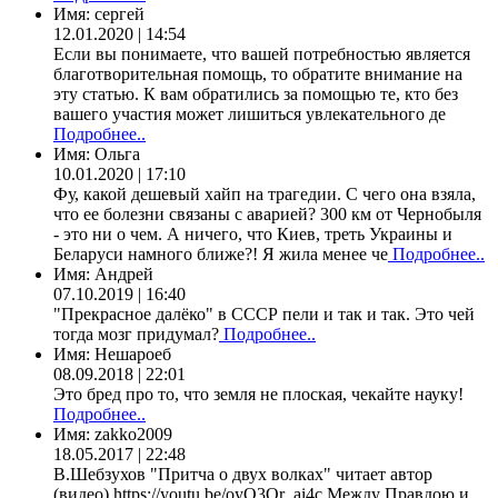
Имя:
сергей
12.01.2020 | 14:54
Если вы понимаете, что вашей потребностью является
благотворительная помощь, то обратите внимание на
эту статью. К вам обратились за помощью те, кто без
вашего участия может лишиться увлекательного де
Подробнее..
Имя:
Ольга
10.01.2020 | 17:10
Фу, какой дешевый хайп на трагедии. С чего она взяла,
что ее болезни связаны с аварией? 300 км от Чернобыля
- это ни о чем. А ничего, что Киев, треть Украины и
Беларуси намного ближе?! Я жила менее че
Подробнее..
Имя:
Андрей
07.10.2019 | 16:40
"Прекрасное далёко" в СССР пели и так и так. Это чей
тогда мозг придумал?
Подробнее..
Имя:
Нешароеб
08.09.2018 | 22:01
Это бред про то, что земля не плоская, чекайте науку!
Подробнее..
Имя:
zakko2009
18.05.2017 | 22:48
В.Шебзухов "Притча о двух волках" читает автор
(видео) https://youtu.be/oyO3Qr_ai4c Между Правдою и