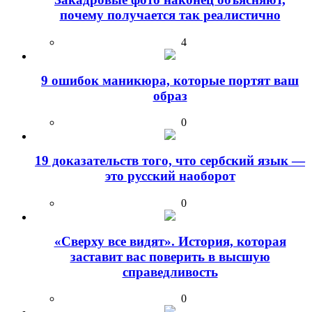
почему получается так реалистично
4
9 ошибок маникюра, которые портят ваш
образ
0
19 доказательств того, что сербский язык —
это русский наоборот
0
«Сверху все видят». История, которая
заставит вас поверить в высшую
справедливость
0