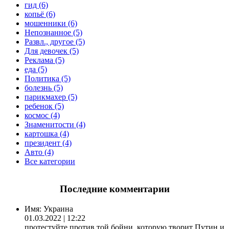
гид (6)
копьё (6)
мошенники (6)
Непознанное (5)
Развл., другое (5)
Для девочек (5)
Реклама (5)
еда (5)
Политика (5)
болезнь (5)
парикмахер (5)
ребенок (5)
космос (4)
Знаменитости (4)
картошка (4)
президент (4)
Авто (4)
Все категории
Последние комментарии
Имя:
Украина
01.03.2022 | 12:22
протестуйте против той бойни, которую творит Путин и