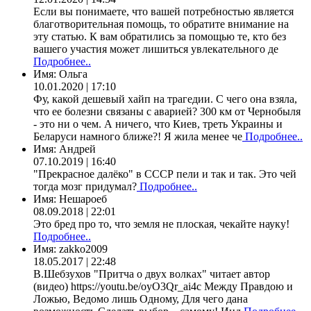
Если вы понимаете, что вашей потребностью является
благотворительная помощь, то обратите внимание на
эту статью. К вам обратились за помощью те, кто без
вашего участия может лишиться увлекательного де
Подробнее..
Имя:
Ольга
10.01.2020 | 17:10
Фу, какой дешевый хайп на трагедии. С чего она взяла,
что ее болезни связаны с аварией? 300 км от Чернобыля
- это ни о чем. А ничего, что Киев, треть Украины и
Беларуси намного ближе?! Я жила менее че
Подробнее..
Имя:
Андрей
07.10.2019 | 16:40
"Прекрасное далёко" в СССР пели и так и так. Это чей
тогда мозг придумал?
Подробнее..
Имя:
Нешароеб
08.09.2018 | 22:01
Это бред про то, что земля не плоская, чекайте науку!
Подробнее..
Имя:
zakko2009
18.05.2017 | 22:48
В.Шебзухов "Притча о двух волках" читает автор
(видео) https://youtu.be/oyO3Qr_ai4c Между Правдою и
Ложью, Ведомо лишь Одному, Для чего дана