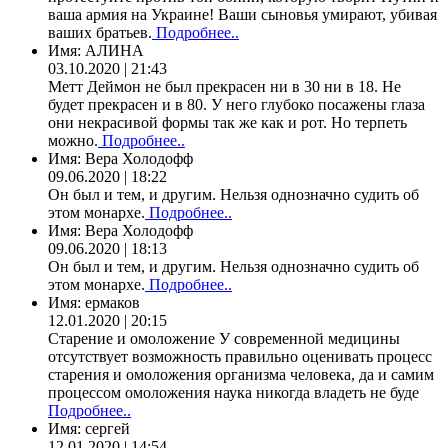
ваша армия на Украине! Ваши сыновья умирают, убивая
ваших братьев.
Подробнее..
Имя:
АЛИНА
03.10.2020 | 21:43
Метт Деймон не был прекрасен ни в 30 ни в 18. Не
будет прекрасен и в 80. У него глубоко посажены глаза
они некрасивой формы так же как и рот. Но терпеть
можно.
Подробнее..
Имя:
Вера Холодофф
09.06.2020 | 18:22
Он был и тем, и другим. Нельзя однозначно судить об
этом монархе.
Подробнее..
Имя:
Вера Холодофф
09.06.2020 | 18:13
Он был и тем, и другим. Нельзя однозначно судить об
этом монархе.
Подробнее..
Имя:
ермаков
12.01.2020 | 20:15
Старение и омоложение У современной медицины
отсутствует возможность правильно оценивать процесс
старения и омоложения организма человека, да и самим
процессом омоложения наука никогда владеть не буде
Подробнее..
Имя:
сергей
12.01.2020 | 14:54