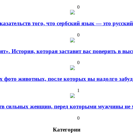
0
оказательств того, что сербский язык — это русски
0
дят». История, которая заставит вас поверить в в
0
 фото животных, после которых вы надолго забуде
1
ств сильных женщин, перед которыми мужчины не м
0
Категории