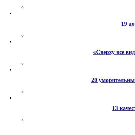
19 д
«Сверху все ви
20 уморительных
13 каче