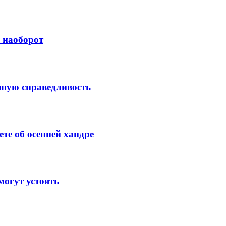
й наоборот
ысшую справедливость
те об осенней хандре
огут устоять