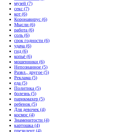
музей (7)
секс (7)
кот (6)
Коронавирус (6)
Мысли (6)
работа (6)
соль (6)
срок годности (6)
удача (6)
гид (6)
копьё (6)
мошенники (6)
Непознанное (5)
Развл., другое (5)
Реклама (5)
еда (5)
Политика (5)
болезнь (5)
парикмахер (5)
ребенок (5)
Для девочек (4)
космос (4)
Знаменитости (4)
картошка (4)
президент (4)