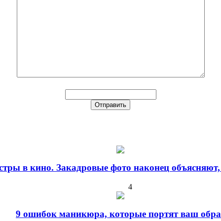
стры в кино. Закадровые фото наконец объясняют,
4
9 ошибок маникюра, которые портят ваш обра