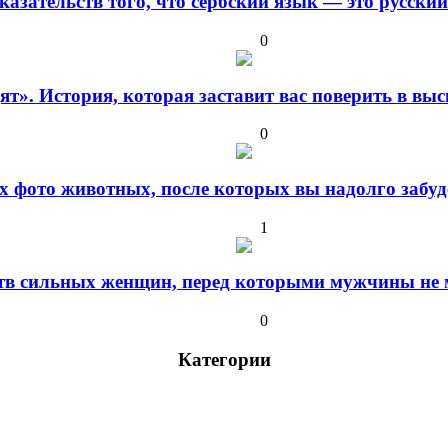
оказательств того, что сербский язык — это русски
0
дят». История, которая заставит вас поверить в в
0
 фото животных, после которых вы надолго забуде
1
ств сильных женщин, перед которыми мужчины не м
0
Категории