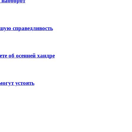
й наоборот
ысшую справедливость
те об осенней хандре
огут устоять