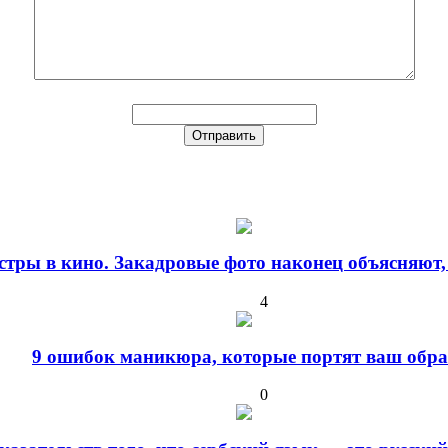
стры в кино. Закадровые фото наконец объясняют,
4
9 ошибок маникюра, которые портят ваш обра
0