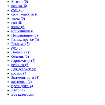
Мысли (6)
работа (6)
соль (6)
срок годности (6)
удача (6)
гид (6)
копьё (6)
мошенники (6)
Непознанное (5)
Развл., другое (5)
Реклама (5)
еда (5)
Политика (5)
болезнь (5)
парикмахер (5)
ребенок (5)
Для девочек (4)
космос (4)
Знаменитости (4)
картошка (4)
президент (4)
Авто (4)
Все категории