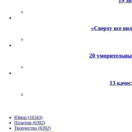
19 д
«Сверху все ви
20 уморительных
13 каче
Юмор (16343)
Позитив (6392)
Творчество (6392)