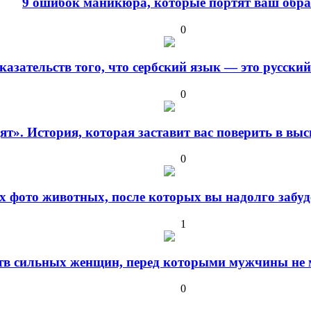
9 ошибок маникюра, которые портят ваш обра
0
оказательств того, что сербский язык — это русски
0
дят». История, которая заставит вас поверить в в
0
 фото животных, после которых вы надолго забуде
1
ств сильных женщин, перед которыми мужчины не м
0