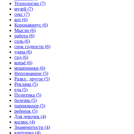
Технологии (7)
музей (7)
секс (7)
кот (6)
Коронавирус (6)
Мысли (6)
работа (6)
соль (6)
срок годности (6)
удача (6)
гид (6)
копьё (6)
мошенники (6)
Непознанное (5)
Развл., другое (5)
Реклама (5)
еда (5)
Политика (5)
болезнь (5)
парикмахер (5)
ребенок (5)
Для девочек (4)
космос (4)
Знаменитости (4)
картошка (4)