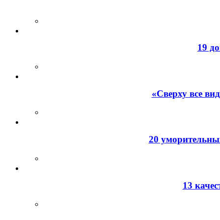
19 д
«Сверху все ви
20 уморительных
13 каче