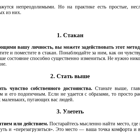
кажутся непреодолимыми. Но на практике есть простые, не
ых из них.
1. Стакан
ющими вашу личность, вы можете задействовать этот метод
те и поместите в стакан. Понаблюдайте за ним, как он чувствуе
ше состояние способно существенно измениться. Не нужно никого
не.
2. Стать выше
ь чувство собственного достоинства.
Станьте выше, главн
 и его подопечным. Если не удается с образами, то просто рас
х маленьких, пугающих вас людей.
3. Улететь
ытием или действием.
Постарайтесь мысленно найти место, где
уть и «перезагрузиться». Это место — ваша точка комфорта и в