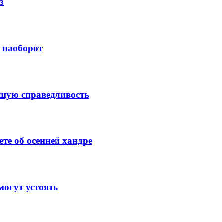
з
й наоборот
ысшую справедливость
те об осенней хандре
огут устоять