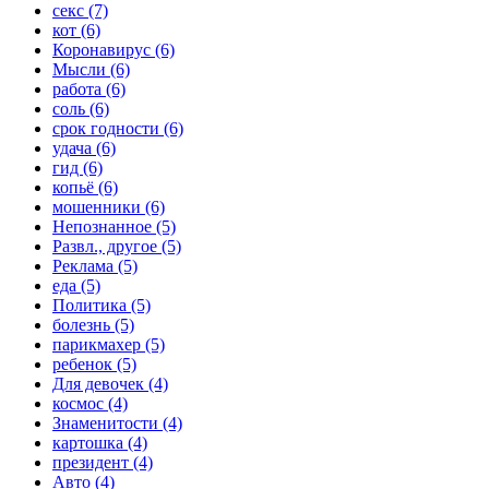
секс (7)
кот (6)
Коронавирус (6)
Мысли (6)
работа (6)
соль (6)
срок годности (6)
удача (6)
гид (6)
копьё (6)
мошенники (6)
Непознанное (5)
Развл., другое (5)
Реклама (5)
еда (5)
Политика (5)
болезнь (5)
парикмахер (5)
ребенок (5)
Для девочек (4)
космос (4)
Знаменитости (4)
картошка (4)
президент (4)
Авто (4)