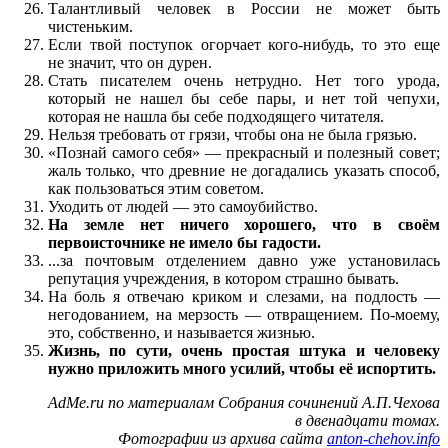
Талантливый человек в России не может быть
чистеньким.
Если твой поступок огорчает кого-нибудь, то это еще
не значит, что он дурен.
Стать писателем очень нетрудно. Нет того урода,
который не нашел бы себе пары, и нет той чепухи,
которая не нашла бы себе подходящего читателя.
Нельзя требовать от грязи, чтобы она не была грязью.
«Познай самого себя» — прекрасный и полезный совет;
жаль только, что древние не догадались указать способ,
как пользоваться этим советом.
Уходить от людей — это самоубийство.
На земле нет ничего хорошего, что в своём
первоисточнике не имело бы гадости.
...за почтовым отделением давно уже установилась
репутация учреждения, в котором страшно бывать.
На боль я отвечаю криком и слезами, на подлость —
негодованием, на мерзость — отвращением. По-моему,
это, собственно, и называется жизнью.
Жизнь, по сути, очень простая штука и человеку
нужно приложить много усилий, чтобы её испортить.
AdMe.ru по материалам Собрания сочинений А.П.Чехова
в двенадцати томах.
Фотографии из архива сайта
anton-chehov.info