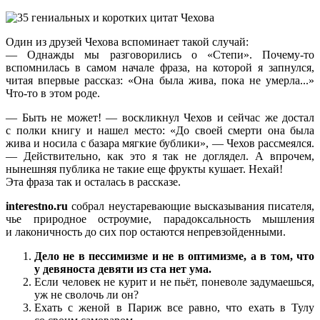
Один из друзей Чехова вспоминает такой случай:
— Однажды мы разговорились о «Степи». Почему-то
вспомнилась в самом начале фраза, на которой я запнулся,
читая впервые рассказ: «Она была жива, пока не умерла...»
Что-то в этом роде.
— Быть не может! — воскликнул Чехов и сейчас же достал
с полки книгу и нашел место: «До своей смерти она была
жива и носила с базара мягкие бублики», — Чехов рассмеялся.
— Действительно, как это я так не доглядел. А впрочем,
нынешняя публика не такие еще фрукты кушает. Нехай!
Эта фраза так и осталась в рассказе.
interestno.ru
собрал неустаревающие высказывания писателя,
чье природное остроумие, парадоксальность мышления
и лаконичность до сих пор остаются непревзойденными.
Дело не в пессимизме и не в оптимизме, а в том, что
у девяноста девяти из ста нет ума.
Если человек не курит и не пьёт, поневоле задумаешься,
уж не сволочь ли он?
Ехать с женой в Париж все равно, что ехать в Тулу