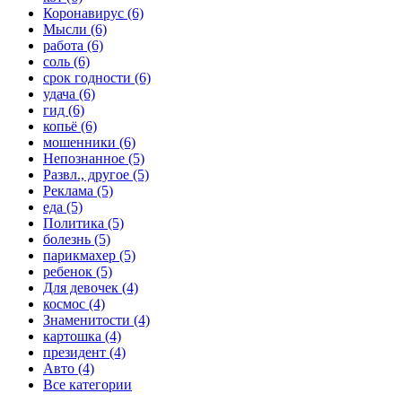
Коронавирус (6)
Мысли (6)
работа (6)
соль (6)
срок годности (6)
удача (6)
гид (6)
копьё (6)
мошенники (6)
Непознанное (5)
Развл., другое (5)
Реклама (5)
еда (5)
Политика (5)
болезнь (5)
парикмахер (5)
ребенок (5)
Для девочек (4)
космос (4)
Знаменитости (4)
картошка (4)
президент (4)
Авто (4)
Все категории