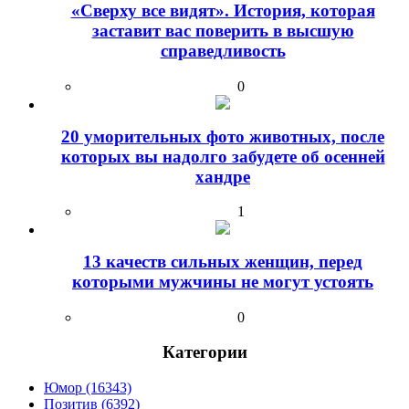
«Сверху все видят». История, которая
заставит вас поверить в высшую
справедливость
0
20 уморительных фото животных, после
которых вы надолго забудете об осенней
хандре
1
13 качеств сильных женщин, перед
которыми мужчины не могут устоять
0
Категории
Юмор (16343)
Позитив (6392)