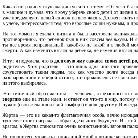
Как-то по радио я слушала дискуссию на тему: «От чего бы в
в машине и думала, что я хочу уберечь своих детей от жизни в
уже предъявляют целый список на всю жизнь. Должен спать по
в учебе, интересоваться тем, что взрослые сочли нужным, и проч
На тот момент я ехала с визита и была расстроена маниака
противоречивы, что ребенок был в них совсем
невпихуем
. И 
ты все время неправильный, какой-то не такой и в любой мо
смерти. А как изменить взгляд на ребенка, не изменив взгляд на
И тут я подумала, что
в долговую яму сажают своих детей ро
родитель». Хотя родитель — это лишь одна ипостась прояв
сочувствовать таким людям, так как чувство долга всегда
разочарованием и обидой оттого, что проживаешь не свою жи
из этого выбиралась.
Это типичный образ жертвы — человека, отрезанного от св
энергию
еще на этапе идеи, и отдает он что-то в мир, потому 
нужно (свои желания и свой комфорт) в долг другому. И всегда
Жертва — это не какая-то флегматичная особа, вечно ноющая
туннеля» стоит награда — образ идеального будущего. Из этой 
врагом, а Жертва становится очень воинственной, загоняя пал
Не торопитесь узнавать в описанной мной картинке кого-то из