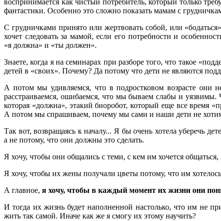
воспринимается как чистый потребитель, который только требу
фантастики. Особенно это сложно показать мамам с грудничка
С грудничками принято или жертвовать собой, или «бодаться
хочет следовать за мамой, если его потребности и особеннос
«я должна» и «ты должен».
Знаете, когда я на семинарах при разборе того, что такое «по
детей в «своих». Почему? Да потому что дети не являются по
А потом мы удивляемся, что в подростковом возрасте они 
расстраиваемся, ошибаемся, что мы бываем слабы и уязвимы.
которая «должна», этакий биоробот, который еще все время «п
А потом мы спрашиваем, почему мы сами и наши дети не хотим 
Так вот, возвращаясь к началу... Я бы очень хотела уберечь д
а не потому, что они должны это сделать.
Я хочу, чтобы они общались с теми, с кем им хочется общаться, 
Я хочу, чтобы их жены получали цветы потому, что им хотелось
А главное,
я хочу, чтобы в каждый момент их жизни они поним
И тогда их жизнь будет наполненной настолько, что им не п
жить так самой. Иначе как же я смогу их этому научить?