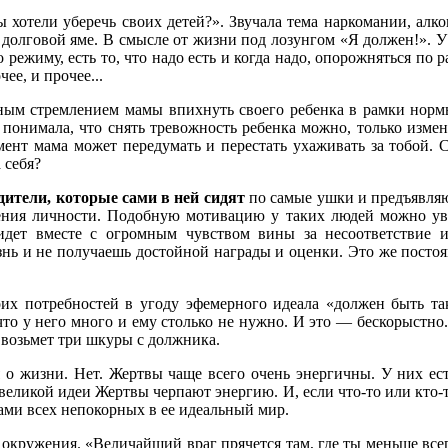
ы хотели уберечь своих детей?». Звучала тема наркомании, алко
 долговой яме. В смысле от жизни под лозунгом «Я должен!». У 
 режиму, есть то, что надо есть и когда надо, опорожняться по
ее, и прочее...
льным стремлением мамы впихнуть своего ребенка в рамки норм
я понимала, что снять тревожность ребенка можно, только измен
мент мама может передумать и перестать ухаживать за тобой. 
 себя?
дители, которые сами в ней сидят
по самые ушки и предъявляю
ления личности. Подобную мотивацию у таких людей можно уви
 идет вместе с огромным чувством вины за несоответствие 
знь и не получаешь достойной награды и оценки. Это же постоя
оих потребностей в угоду эфемерного идеала «должен быть т
что у него много и ему столько не нужно. И это — бескорыстно.
 возьмет три шкуры с должника.
 о жизни. Нет. Жертвы чаще всего очень энергичны. У них ес
великой идеи Жертвы черпают энергию. И, если что-то или кто-то
ками всех непокорных в ее идеальный мир.
 окружения. «Величайший враг прячется там, где ты меньше всег