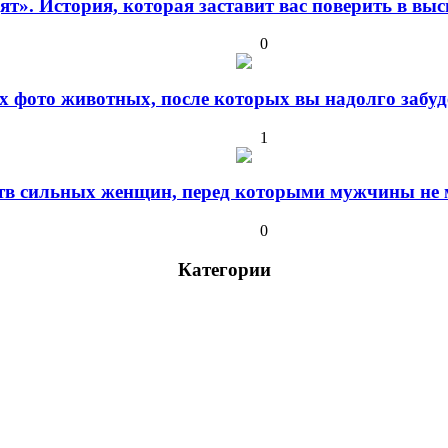
дят». История, которая заставит вас поверить в в
0
 фото животных, после которых вы надолго забуде
1
ств сильных женщин, перед которыми мужчины не м
0
Категории