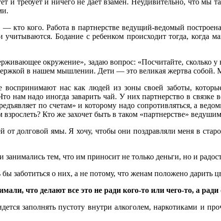
ет и требует и ничего не дает взамен. Неудивительно, что мы та
ми.
» — кто кого. Работа в партнерстве ведущий-ведомый построена
ти учитываются. Бодание с ребенком происходит тогда, когда ма
ддерживающее окружение», задаю вопрос: «Посчитайте, сколько у 
ддержкой в нашем мышлении. Дети — это великая жертва собой. 
не воспринимают нас как людей из зоны своей заботы, которы
 Что нам надо иногда заварить чай. У них партнерство в связк
редъявляет по счетам» и которому надо сопротивляться, а ведо
взрослеть? Кто же захочет быть в таком «партнерстве» ведушим
етей от долговой ямы. Я хочу, чтобы они поздравляли меня в стар
и занимались тем, что им приносит не только деньги, но и радост
 бы заботиться о них, а не потому, что женам положено дарить 
али, что делают все это не ради кого-то или чего-то, а ради с
ридется заполнять пустоту внутри алкоголем, наркотиками и 