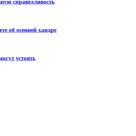
ысшую справедливость
те об осенней хандре
огут устоять