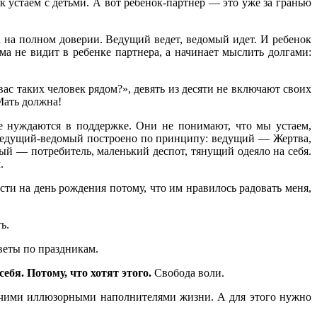
к устаем с детьми. А вот ребенок-партнер — это уже за гранью
 на полном доверии. Ведущий ведет, ведомый идет. И ребенок
ма не видит в ребенке партнера, а начинает мыслить долгами:
вас таких человек рядом?», девять из десяти не включают своих
Мать должна!
е нуждаются в поддержке. Они не понимают, что мы устаем,
е ведущий-ведомый построено по принципу: ведущий — Жертва,
мый — потребитель, маленький деспот, тянущий одеяло на себя.
.
ости на день рождения потому, что им нравилось радовать меня,
ь.
цветы по праздникам.
ебя. Потому, что хотят этого.
Свобода воли.
прочими иллюзорными наполнителями жизни. А для этого нужно