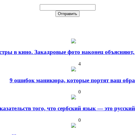
стры в кино. Закадровые фото наконец объясняют,
4
9 ошибок маникюра, которые портят ваш обра
0
оказательств того, что сербский язык — это русски
0