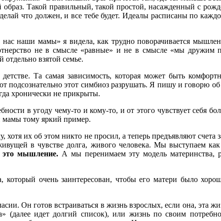
ий образ. Такой правильный, такой простой, насажденный с ро
 делай что должен, и все тебе будет. Идеалы расписаны по каж
т нас наши мамы» я видела, как трудно поворачивается мышлен
артнерство не в смысле «равные» и не в смысле «мы дружим п
 отдельно взятой семье.
 детстве. Та самая зависимость, которая может быть комфорт
ают подсознательно этот симбиоз разрушать. Я пишу и говорю об
гда хронически не прикрыты.
ебности в угоду чему-то и кому-то, и от этого чувствует себя б
и мамы тому яркий пример.
у, хотя их об этом никто не просил, а теперь предъявляют счета
живущей в чувстве долга, живого человека. Мы выступаем как
 это мышление.
А мы перенимаем эту модель материнства, ре
ра, который очень заинтересован, чтобы его матери было хоро
ласии. Он готов встраиваться в жизнь взрослых, если она, эта жиз
» (далее идет долгий список), или жизнь по своим потребно