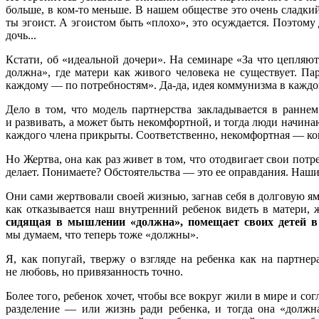
больше, в ком-то меньше. В нашем обществе это очень сладк
ты эгоист. А эгоистом быть «плохо», это осуждается. Поэтому
дочь...
Кстати, об «идеальной дочери». На семинаре «За что цепляю
должна», где матери как живого человека не существует. П
каждому — по потребностям». Да-да, идея коммунизма в каждой
Дело в том, что модель партнерства закладывается в раннем
и развивать, а может быть некомфортной, и тогда люди начин
каждого члена прикрыты. Соответственно, некомфортная — ко
Но Жертва, она как раз живет в том, что отодвигает свои потр
делает. Понимаете? Обстоятельства — это ее оправдания. Наш
Они сами жертвовали своей жизнью, загнав себя в долговую ям
как отказывается наш внутренний ребенок видеть в матери, 
сидящая в мышлении «должна», помещает своих детей в
мы думаем, что теперь тоже «должны».
Я, как попугай, твержу о взгляде на ребенка как на партне
не любовь, но привязанность точно.
Более того, ребенок хочет, чтобы все вокруг жили в мире и сог
разделение — или жизнь ради ребенка, и тогда она «должна