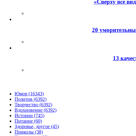
«Сверху все ви
20 уморительных
13 каче
Юмор (16343)
Позитив (6392)
Творчество (6392)
Вдохновение (6392)
Истории (745)
Питание (60)
Здоровье, другое (45)
Приколы (38)