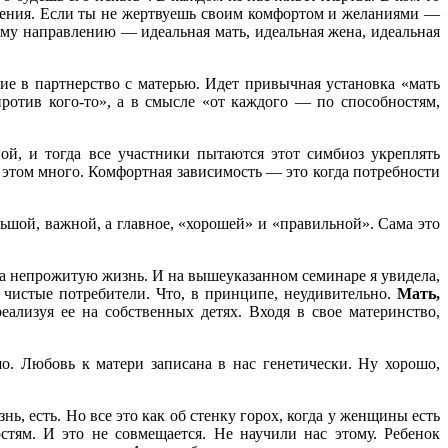
ждения. Если ты не жертвуешь своим комфортом и желаниями —
дому направлению — идеальная мать, идеальная жена, идеальная
ие в партнерство с матерью. Идет привычная установка «мать
ротив кого-то», а в смысле «от каждого — по способностям,
ной, и тогда все участники пытаются этот симбиоз укреплять
 этом много. Комфортная зависимость — это когда потребности
ольшой, важной, а главное, «хорошей» и «правильной». Сама это
 за непрожитую жизнь. И на вышеуказанном семинаре я увидела,
 чистые потребители. Что, в принципе, неудивительно.
Мать,
ализуя ее на собственных детях. Входя в свое материнство,
шо. Любовь к матери записана в нас генетически. Ну хорошо,
нь, есть. Но все это как об стенку горох, когда у женщины есть
стям. И это не совмещается. Не научили нас этому. Ребенок