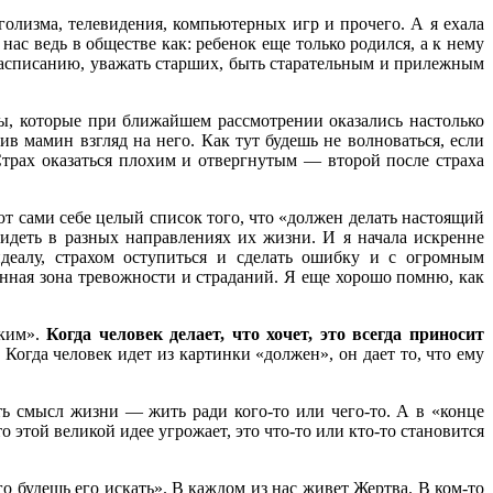
голизма, телевидения, компьютерных игр и прочего. А я ехала
нас ведь в обществе как: ребенок еще только родился, а к нему
 расписанию, уважать старших, быть старательным и прилежным
ы, которые при ближайшем рассмотрении оказались настолько
ив мамин взгляд на него. Как тут будешь не волноваться, если
Страх оказаться плохим и отвергнутым — второй после страха
т сами себе целый список того, что «должен делать настоящий
деть в разных направлениях их жизни. И я начала искренне
идеалу, страхом оступиться и сделать ошибку и с огромным
нная зона тревожности и страданий. Я еще хорошо помню, как
аким».
Когда человек делает, что хочет, это всегда приносит
 Когда человек идет из картинки «должен», он дает то, что ему
ть смысл жизни — жить ради кого-то или чего-то. А в «конце
 этой великой идее угрожает, это что-то или кто-то становится
о будешь его искать». В каждом из нас живет Жертва. В ком-то