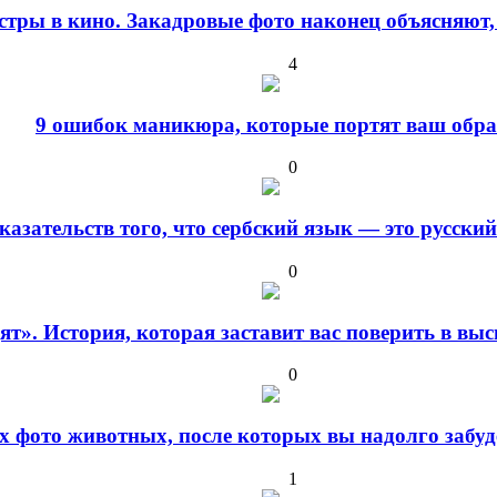
стры в кино. Закадровые фото наконец объясняют,
4
9 ошибок маникюра, которые портят ваш обра
0
оказательств того, что сербский язык — это русски
0
дят». История, которая заставит вас поверить в в
0
 фото животных, после которых вы надолго забуде
1