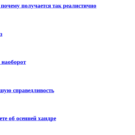
 почему получается так реалистично
з
й наоборот
ысшую справедливость
те об осенней хандре