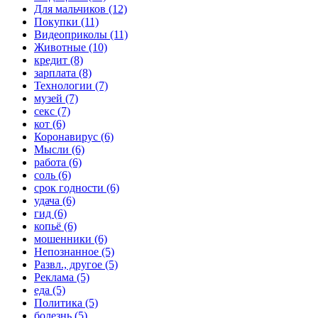
Для мальчиков (12)
Покупки (11)
Видеоприколы (11)
Животные (10)
кредит (8)
зарплата (8)
Технологии (7)
музей (7)
секс (7)
кот (6)
Коронавирус (6)
Мысли (6)
работа (6)
соль (6)
срок годности (6)
удача (6)
гид (6)
копьё (6)
мошенники (6)
Непознанное (5)
Развл., другое (5)
Реклама (5)
еда (5)
Политика (5)
болезнь (5)