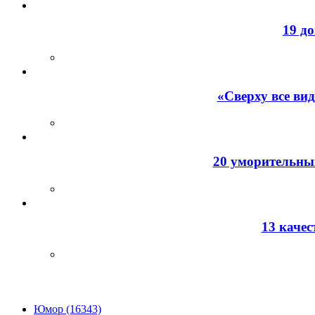
19 д
«Сверху все ви
20 уморительных
13 каче
Юмор (16343)