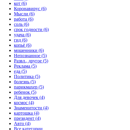
кот (6)
Коронавирус (6)
Мысли (6)
работа (6)
соль (6)
срок годности (6)
удача (6)
гид (6)
копьё (6)
мошенники (6)
Непознанное (5)
Развл., другое (5)
Реклама (5)
еда (5)
Политика (5)
болезнь (5)
парикмахер (5)
ребенок (5)
Для девочек (4)
космос (4)
Знаменитости (4)
картошка (4)
президент (4)
Авто (4)
Все категории