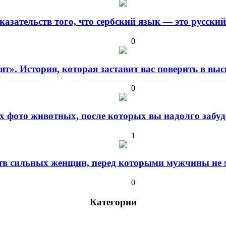
оказательств того, что сербский язык — это русски
0
дят». История, которая заставит вас поверить в в
0
 фото животных, после которых вы надолго забуде
1
ств сильных женщин, перед которыми мужчины не м
0
Категории