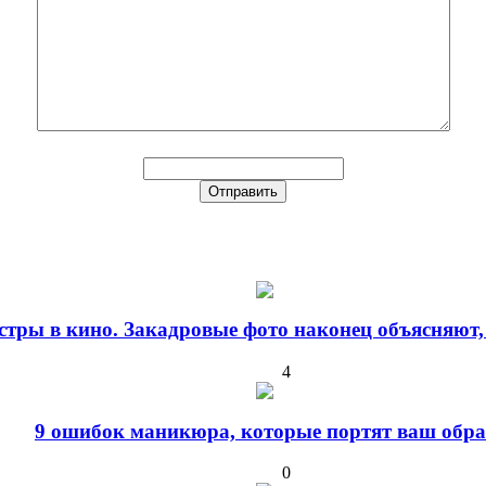
стры в кино. Закадровые фото наконец объясняют,
4
9 ошибок маникюра, которые портят ваш обра
0