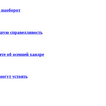
й наоборот
ысшую справедливость
те об осенней хандре
огут устоять